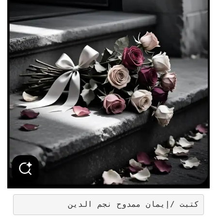
كتبت /إيمان ممدوح نجم الدين