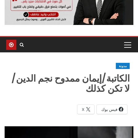
مدونة
الكاتبة/إيمان ممدوح نجم الدين/
لا تكن كذلك
فيس بوك
X