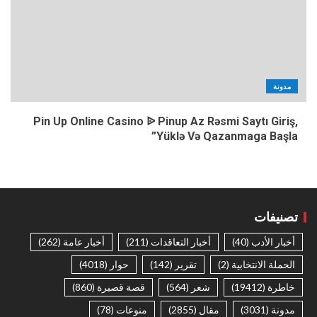
مدونة
Pin Up Online Casino ᐉ Pinup Az Rəsmi Saytı Giriş,
Yüklə Və Qazanmaga Başla”
تصنيفات
أخبار الأدب
(40)
أخبار التعاقدات
(211)
أخبار عامة
(262)
الحملة الانتخابية
(2)
تقرير
(142)
حوار
(4018)
خاطرة
(19412)
شعر
(564)
قصة قصيرة
(860)
مدونة
(3031)
مقال
(2855)
منوعات
(78)