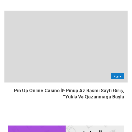
مدونة
Pin Up Online Casino ᐉ Pinup Az Rəsmi Saytı Giriş,
Yüklə Və Qazanmaga Başla”