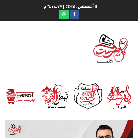
8 أغسطس، 2026
| ٦:١٨:٢٨ م