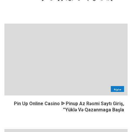
مدونة
Pin Up Online Casino ᐉ Pinup Az Rəsmi Saytı Giriş,
Yüklə Və Qazanmaga Başla”