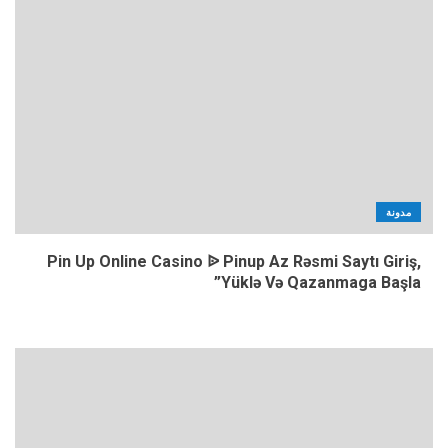
مدونة
Pin Up Online Casino ᐉ Pinup Az Rəsmi Saytı Giriş,
Yüklə Və Qazanmaga Başla”