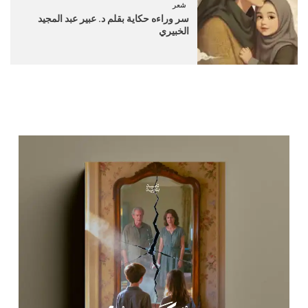
شعر
سر وراءه حكاية بقلم د. عبير عبد المجيد
الخبيري