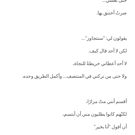
صرتُ أختنق بها.
يقولون لي: “ستتجاوز”…
لكن لا أحد قال كيف.
لا أحد أعطاني خريطةً للنجاة،
ولا حتى من تركني في المنتصف… وأكمل الطريق وحده.
أقسم أنني متّ مرارًا،
لكنّهم كانوا يطلبون مني أن أبتسم،
أن أقول “أنا بخير”