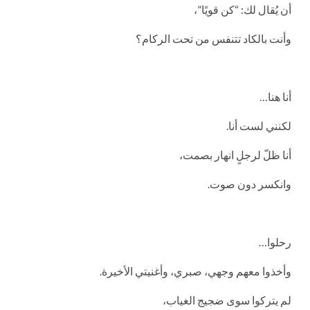
أن يُقال لك: “كن قويًا”،
وأنت بالكاد تتنفس من تحت الركام؟
أنا هنا…
لكنني لست أنا.
أنا ظلّ لرجلٍ انهار بصمت،
وانكسر دون صوت.
رحلوا…
وأخذوا معهم وجهي، صبري، وأغنيتي الأخيرة.
لم يتركوا سوى ضجيج الغياب،