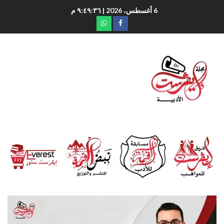
6 أغسطس، 2026
| ٩:٤٩:٣٧ م