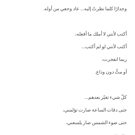
وجدارًا كلما نظرتُ إليه… عاد وجعي من أوله.
أكتب لأنني لا أملك ما أفعله،
أكتب لأنني لو لم أكتب…
ربما انفجرت،
أو متُّ دون وداع.
كلّ شيء تغيّر بعدهم…
حتى دقات الساعة صارت تؤلمني،
حتى ضوء الشمس صار يلسعني،
حتى نفسي…