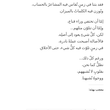
فقد بتنا في زمنٍ تُقاس فيه المشاعرُ بالحساب،
وتُوزن فيه الكلماتُ بالميزان.
إمّا أن تختفي وراء قناع،
وإمّا أن تتلوّن مثلهم…
لكن، كلَّ شيءٍ يعود إلى أصلِه.
فالأصالة أصبحت عملةً نادرة،
في زمنٍ تلوّث فيه كلُّ شيء، حتى الأخلاق.
ورغم كلّ ذلك…
نظلُّ كما نحن،
بقلوبٍ لا تُشبههم،
ووجوهٌ تُشبهنا.
معجب بهذه: