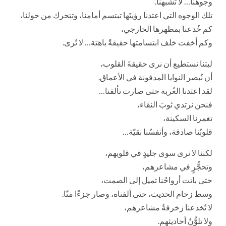
وجوهُنا… لا تُشبهنا.
تلك الوجوه التي اعتدنا رؤيتَها تبتسم أمامنا، وتتحرك من حولنا،
كم خُدعنا بمظهرها الخارجي،
وكم أخفت خلف ابتسامتها حقيقةً باهتة… لا تُرى.
ليتنا نستطيع أن نرى حقيقةَ القلوب،
أن نُبصر النوايا المدفونة في الأعماق.
لقد اعتدنا الغُربة حتى صارت تألفنا…
فنحن نرتدي ثوبَ النقاء،
تغمرنا السكينة،
قلوبُنا صادقة، وأنفسُنا نقيّة…
لكننا لا نرى سوى جليدٍ في قلوبهم،
وتحجُّرٍ في مشاعرهم،
حتى باتت أرواحُنا تميل إلى الصمت،
وسط زحام الحديث، حتى ألفناه، وصار جزءًا منّا.
لا تُخدعنا زخرفةُ مشاعرهم،
ولا تلوُّنُ أحاديثهم.