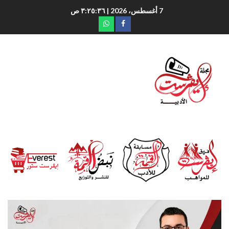
7 أغسطس، 2026
| ٣:٢٥:٣٧ ص