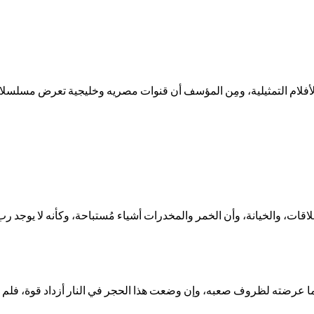
فلام التمثيلية، ومِن المؤسف أن قنوات مصريه وخليجية تعرض مسلسلات وأ
قات، والخيانة، وأن الخمر والمخدرات أشياء مُستباحة، وكأنه لا يوجد رب و
عرضته لظروف صعبه، وإن وضعت هذا الحجر في النار أزداد قوة، فلم يجد