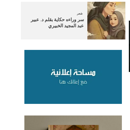
شعر
سر وراءه حكاية بقلم د. عبير
عبد المجيد الخبيري