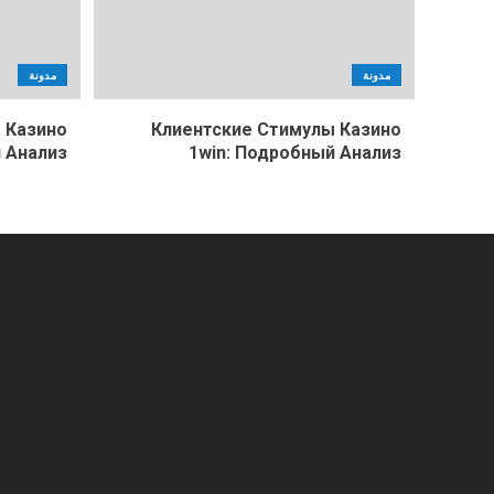
مدونة
مدونة
 Казино
Клиентские Стимулы Казино
 Анализ
1win: Подробный Анализ