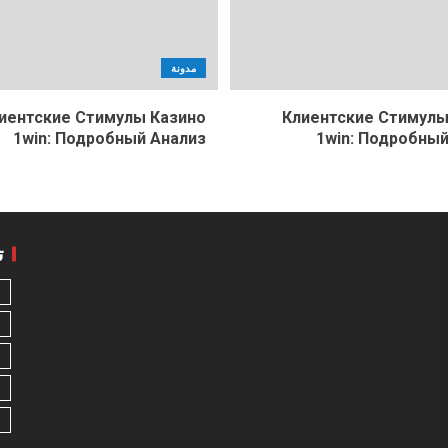
مدونة
иентские Стимулы Казино
Клиентские Стимулы
1win: Подробный Анализ
1win: Подробный
ت