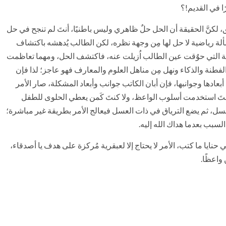
ًا في القديم!؟
كنَّ الحقيقة أن الحل حلٌ ظاهري وليس باطنيًا، أنتَ لم تنجح في حل
 رياضية لا حل لها مِن وجهة نظره، لكن الطالب يُدهشه باكتشاف
غمامة التي حوٌقت عين الطالب اُزيلت عنه، فاكتشف الحل، ومهما تعاظمت
الفطنة والذكاء ونهل مِن مناهل العلوم والمعارف فهو عاجز؛ لذا فإن
بعادها وجوانبها، فإن أبان الكاتب جوانب وأبعاد المشكلة، صار الأمر
نتَ استخدمت أسلوب الواعظ، ولا كنتَ كَمن يعطي الحلوى للطفل
ل، ثم يضع الترياق في ذات العسل فيعالج الأمر بطريقة غير مباشرة؛
لسبب بعدما هداك الله إليه.
ايا ما كتب، الأمر لا يحتاج إلا لعبقرية مُركزة على هدف يا أصدقاء،
واعظًا.