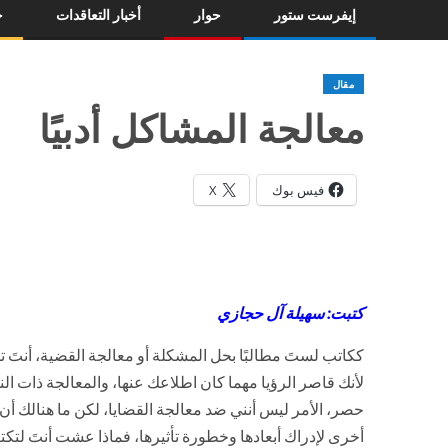
إيفرست ستور
حوار
أخبار التعاقدات
خ
مقال
معالجة المشاكل أدبيًا
فيس بوك
X
كتبت: سهيلة آل حجازي
ككاتب لستَ مطالبًا بحل المشكلة أو معالجة القضية، أنتَ تطر
لأنك قاصر الرؤيا مهما كان اطلاعك عنها، والمعالجة ذات الن
حصر، الأمر ليس أنني ضد معالجة القضايا، لكن ما هنالك أن
أخرى لإدراك أبعادها وخطورة تأثيرها، فماذا عشت أنتَ لتك