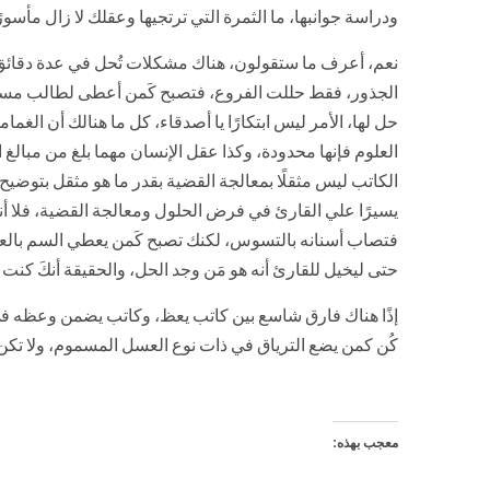
ودراسة جوانبها، ما الثمرة التي ترتجيها وعقلك لا زال مأسور
نعم، أعرف ما ستقولون، هناك مشكلات تُحل في عدة دقائق، ل
الجذور، فقط حللت الفروع، فتصبح كَمن أعطى لطالب مسألة
حل لها، الأمر ليس ابتكارًا يا أصدقاء، كل ما هنالك أن ال
العلوم فإنها محدودة، وكذا عقل الإنسان مهما بلغ من مبالغ 
الكاتب ليس مثقلًا بمعالجة القضية بقدر ما هو مثقل بتوضيح أ
يسيرًا علي القارئ في فرض الحلول ومعالجة القضية، فلا أ
فتصاب أسنانه بالتسوس، لكنك تصبح كَمن يعطي السم بالعس
حتى ليخيل للقارئ أنه هو مَن وجد الحل، والحقيقة أنكَ كنت ا
إذًا هناك فارق شاسع بين كاتب يعظ، وكاتب يضمن وعظه في حن
كُن كمن يضع الترياق في ذات نوع العسل المسموم، ولا تكن 
معجب بهذه: