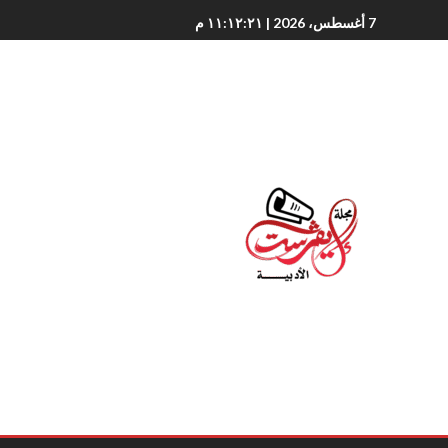
7 أغسطس، 2026
| ١١:١٢:٢٢ م