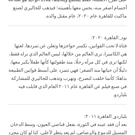
أجسام اصغر منه، يحس معها بأهميته؛ فيذهب للجاليري لصنع
ماكيت للقاهرة عام ٢٠٢٠، عام مقتل والده.
نود_ القاهرة ٢٠٢٠:
فتاة لا تحب القوانين، تكسر حواجزها وتعلن عن تمردها، لغتها
هي الكاميرا، ترى العالم من خلالها، ليس العالم الذي نراه فقط،
لكنها ترى في كل مرآه رجلًا، منذ طفولتها كأنها طفلاً يكبر معها،
دليلًا أن حياتها منذ الصغر؛ فهي تتمرد على أبسط قوانين الطبيعة
بداهةً؛ كأنما خلقت لتصرخ، وتهرب وتذهب للجاليري للمشاركة
في صنع فيلم عن القاهرة عام ٢٠١١ العام الذي قابلت فيه
بلياردو.
بلياردو_ القاهرة ٢٠١١:
بعد أن فقد عينه في الثورة، بفعل قناصي العيون، وسط الدخان
المسيل للدموع والرصاص، لم يعد ينظر لأعلى، كنا لو كان مجرد