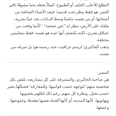
التطلع للأعلى، الحلم، أو الطموح، كفيلاً بجعله يحيا مشوهًا باقي
العمر، هو فقط ينظر تحت قدميه؛ فيجد الأشياء الضائعة من
أصحابها، أو من نفسه. ماشيًا وسط الدبابات يجد عينًا بشرية،
ملقاه على الأرض، تنظر له “عين ضخمة” ؛ كأنما وقعت من
عملاق بشري، لكنه يكتشف أنها عينه هو نفسه، فقط بمقاييس
مختلفة.
يذهب للجاليري؛ لرسم جرافيت عنه، رسمه هو؛ بل سرقه من
نفسه.
المسز:
هي صاحبة الجاليري، والمشرفة على كل مشاريعه، تلتقي بكل
شخصية منهم؛ لتوجهه حسب قوانينها، وللمفارقة؛ فشكلها يتغير
حسب تخيل، ونظرة كل منهم، رغم ذلك فكلهم يخشونها
ويهابونها، كأنها المدينة، أو كأنها الحياة نفسها بعقدها، وغموضها،
وعمقها.