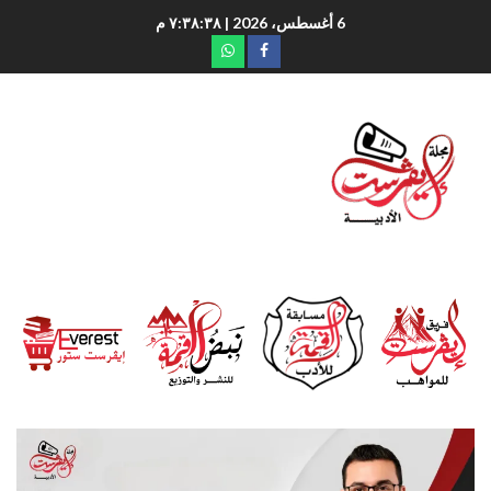
6 أغسطس، 2026
| ٧:٣٨:٣٩ م