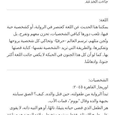
جاءت الخدعة.
اللغة:
يمكننا هنا الحديث عن اللغة كعنصر في الرواية، أو كشخصية حية
فيها، تلعب دورها كباقي الشخصيات، تحزن معهم وتفرح، بل
وتُجن مثلهم، ترسم العالم -حرفيًا- وتحاكي كل شخصية بروحها
وتفكيرها، والطريقة التي تريد -الشخصية نفسها- كتابة قصتها
بها.. كما لو أن كل هذا الجنون في الحبكة لا يكفي جائت اللغة أكثر
جنونا، وادهاشًا.
الشخصيات:
اوريجا_ القاهرة ٢٠٤٥:
تبدأ الرواية من طفولته، حين قتل والده.. كيف؟ الصق سبابته
بجبهة والده وقال “بووم”، فمات الأب..
هز الطفل الذي قضى حياته يتيمًا، تائهًا، أو هو التيه ذاته، لا يقوى
على طرح الاسئلة، فقط يستمع ويتخبط، ملاذه الوحيد هو صناعة