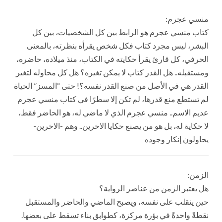
منسي عجرم:
كتاب منسي عجرم هو الرابط بين كل الشخصيات، بين كل
البشر، ليس مجرد كتاب فكل شخص يقرأه بنظرته، بالمعنى
الحرفي، كل قارئ يقرأ حكايته في الكتاب، منذ ميلاده، حاضره،
ومستقبله.. هل القدر كتاب لا يمكن تغيره؟ هل كل محاوله لتغير
القدر هي في الأصل من صنع القدر نفسه؟! حتى “المسز” الحياة
لم تستطع منع قدرها، لم تكن إلا سطرًا في كتاب منسي عجرم
عديم الاسم.. منسي عجرم الذي لا ماضي له، هو الحاضر فقط،
لا حكاية له، بل هو من يصنع حكايا الاخرين.. وهم -الاخرين-
يحاولون إنكار وجوده
الزمن:
هل يعتبر الزمن من عناصر الرواية؟
حين ينقلب على نفسه، ويصبح الماضي والحاضر والمستقبل
نقطةً واحدةً في بؤرة مركزة، كطوابق بناء تسقط على بعضها.