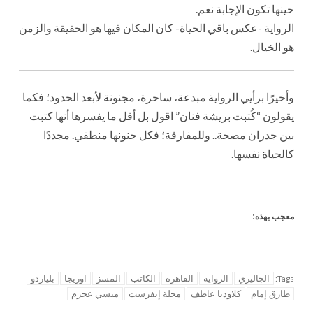
حينها تكون الإجابة نعم.
الرواية -عكس باقي الحياة- كان المكان فيها هو الحقيقة والزمن
هو الخيال.
وأخيرًا برأيي الرواية مبدعة، ساحرة، مجنونة لأبعد الحدود؛ فكما
يقولون “كُتبت بريشة فنان” اقول بل أقل ما يفسرها أنها كتبت
بين جدران مصحة.. وللمفارقة؛ فكل جنونها منطقي. مجددًا
كالحياة نفسها.
معجب بهذه:
الجاليري
الرواية
القاهرة
الكاتب
المسز
اوريجا
بلياردو
Tags:
طارق إمام
كلاوديا عاطف
مجلة إيفرست
منسي عجرم