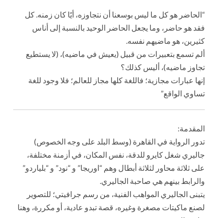
“الحاضر هو كل ما ليس بوسعنا أن نتجاوزه، أيًا كان زمنه. كل
فقد هو حاضر، وما يجعل الحاضر الوحيد بالنسبة إلى أناس
كثيرين، هو ماضيهم نفسه.
ألم تسمع بتعبيرات من قبيل (يعيش في ماضيه)، (لا يستطيع
تجاوز ماضيه)، أليس كذلك؟
إنها عبارات مجازية؛ فاللغة كلها مجاز للعالم؛ فلا وجود للغة
تساوي الواقع”
المقدمة:
تدور الرواية في القاهرة (وسط البلد على وجه الخصوص)
جاليري شغل كايرو للدقة، نفس المكان، في أزمنة مختلفة،
على ثلاثة محاور لثلاثة أبطال وهم “اوريجا” و “نود” و “بلياردو”
والرابط بينهم هي صاحبة الجاليري.
يتبنى الجاليري المواهب الفنية، من رسم جرافيتي؛ للتصوير
لصنع ماكيتات مصغرة وغيره، قصة تبدو عادية، أو مكررة، وهنا