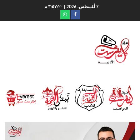
7 أغسطس، 2026
| ٣:٥٧:٢١ م