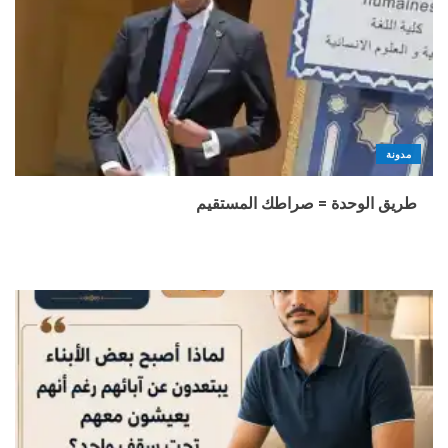
مدونة
طريق الوحدة = صراطك المستقيم