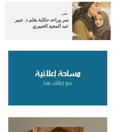
شعر
سر وراءه حكاية بقلم د. عبير
عبد المجيد الخبيري