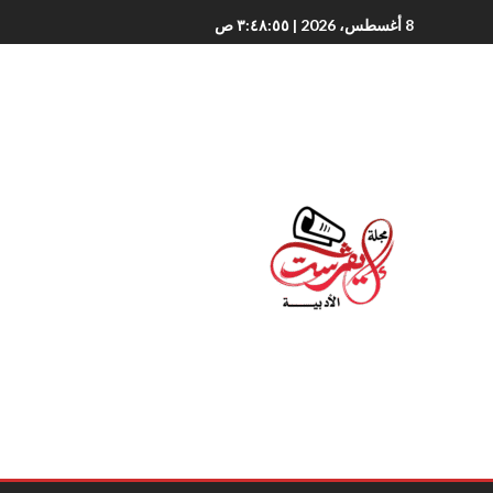
8 أغسطس، 2026
| ٣:٤٨:٥٦ ص