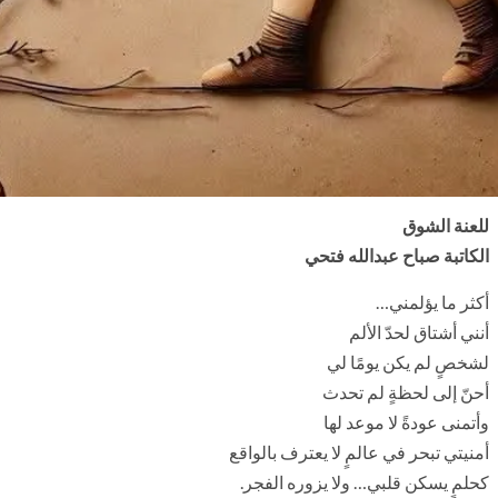
للعنة الشوق
الكاتبة صباح عبدالله فتحي
أكثر ما يؤلمني…
أنني أشتاق لحدّ الألم
لشخصٍ لم يكن يومًا لي
أحنّ إلى لحظةٍ لم تحدث
وأتمنى عودةً لا موعد لها
أمنيتي تبحر في عالمٍ لا يعترف بالواقع
كحلمٍ يسكن قلبي… ولا يزوره الفجر.