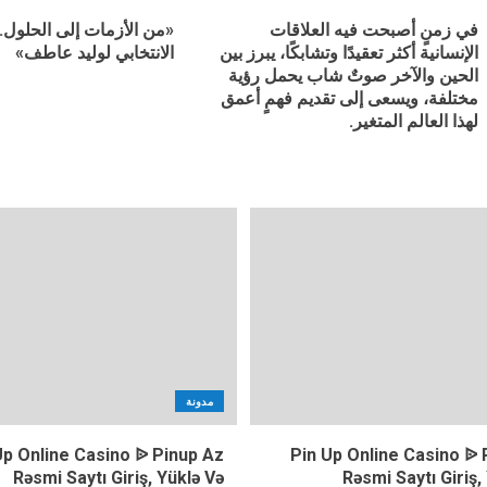
في زمنٍ أصبحت فيه العلاقات
«من الأزمات إلى الحلول.. 
الإنسانية أكثر تعقيدًا وتشابكًا، يبرز بين
الانتخابي لوليد عاطف»
الحين والآخر صوتٌ شاب يحمل رؤية
مختلفة، ويسعى إلى تقديم فهمٍ أعمق
لهذا العالم المتغير.
مدونة
Up Online Casino ᐉ Pinup Az
Pin Up Online Casino ᐉ 
Rəsmi Saytı Giriş, Yüklə Və
Rəsmi Saytı Giriş,