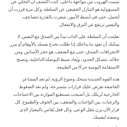
تمنيت الهروب من مواجهة داخلي، كنت أكتشف أن التخلي عن
المسؤولية هو التنازل الحقيقي عن السلطة. وكل مرة قررت أن
أتحمل، حتى فى أبسط الأمور، شعرت بالقدرة تتضاعف،
والنفس ترتفع عن النزق والانفعال.
تعلمت أن السلطة على الذات تبدأ من الصدق مع النفس. لا
يمكنك أن تقود ما بداخلك إذا ظللت تخدع نفسك بالأوهام أو تبرر
الانحرافات. الصدق، حتى مع الضعف، هو حجر الأساس. ومن
خلاله، تتشكل الحدود، ويُعاد ضبط البوصلة الداخلية، وتصبح
الاستقامة اليومية جزءًا من الطبيعة.
هذه القوة الجديدة تمنحك وضوح الرؤية. لم تعد المشاعر
العاصفة تفرض عليك قرارات متسرعة، ولم تعد الضغوط
الخارجية تُربكك. بل أصبحت تستطيع الموازنة بين الاحتياجات
والرغبات، بين الواجبات والشغف، بين الخوف والطموح. كل
قرار الآن يزن بثقل الوعي، وكل فعل يُقاس بالمعيار الذى
وضعته لنفسك.