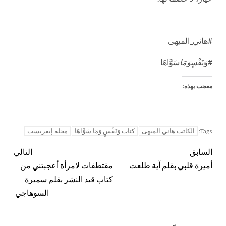
#هاني_الميهى
#وَنَفْسٍ
وَمَا
سَوَّاهَا
معجب بهذه:
الكاتب هاني الميهى
كتاب وَنَفْسٍ وَمَا سَوَّاهَا
مجلة إيفريست
Tags:
السابق
التالي
أميرة قلبي بقلم آية طلعت
مقتطفات لامرأة أعجبتني من
كتاب قيد النشر بقلم سميرة
السوهاجي