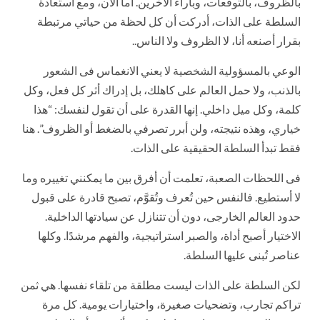
بالظروف، بالتوقعات، وبآراء الآخرين. أما الآن، ومع استعادة
السلطة على الذات، أدركت أن كل لحظة من حياتي مرتبطة
بقرار أصنعه أنا، لا الظروف ولا الناس..
الوعي بالمسؤولية الشخصية لا يعني الانغماس فى الشعور
بالذنب، ولا حمل العالم على كاهلك، بل إدراك أثر كل فعل، وكل
كلمة، وكل ميل داخلي. إنها القدرة على أن تقول لنفسك: “هذا
خياري، وهذه نتيجته، ولن أبرر تصرفي بالضغط أو الظروف”. هنا
فقط تبدأ السلطة الحقيقية على الذات.
فى اللحظات الصعبة، تعلمت أن أفرق بين ما يمكنني تغييره وما
لا أستطيع. فالنفس حين تُعرف وتُقوَّم، تصبح قادرة على قبول
حدود العالم الخارجى، دون أن تتنازل عن سيادتها الداخلية.
الاختيار أصبح أداة، والصبر استراتيجية، والفهم مرشدًا. وكلها
عناصر تُبنى عليها السلطة.
لكن السلطة على الذات ليست مطلقة من تلقاء نفسها. هي ثمن
تراكم تجارب، وتضحيات صغيرة، واختيارات يومية. كل مرة