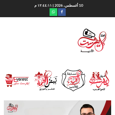
10 أغسطس، 2026
| ١٢:٤٤:١٢ م