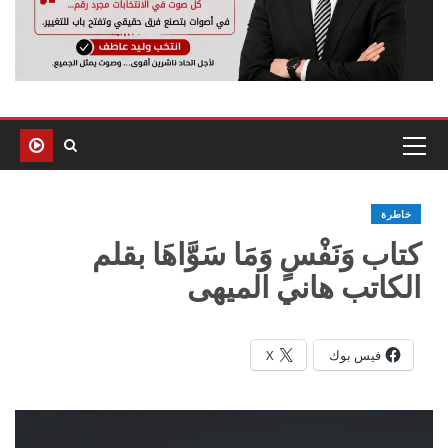
خاطرة
كتاب وَنَفْسٍ وَمَا سَوَّاهَا بقلم
الكاتب هاني الميهى
فيس بوك
X