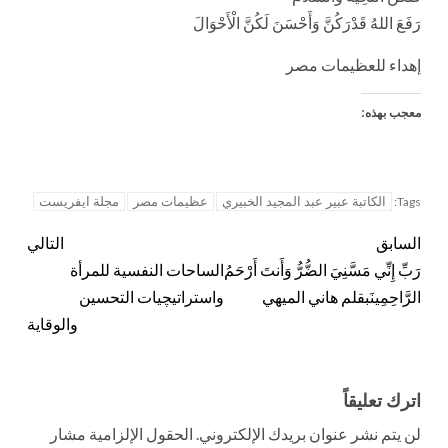
رَفَعَ اللهُ قَدْرَكُنَّ وَأَحْسَنَ لَكُنَّ الْأَحْوَالَ
إهداء للعظيمات مصر
معجب بهذه:
الكاتبة عبير عبد المجيد الخبيري
عظيمات مصر
مجلة ايفريست
Tags:
السابق
التالي
رَبِّ إِنِّي مَسَّنِيَ الضُّرُّ وَأَنتَ أَرْحَمُ
الساحات النفسية للمرأة
الرَّاحِمِينَبقلم هاني الميهي
واستراتيچيات التحسين
والوقاية
اترك تعليقاً
لن يتم نشر عنوان بريدك الإلكتروني.
الحقول الإلزامية مشار