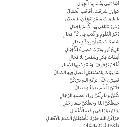
قُوَّةٌ تَبْنِي وَتُسَابِقُ الْجِبَالَ
كَوَادِرُ أَشْرَقَتْ، أَفَاقَتِ الْجَمَالَ
عَظِيمَاتُ مِصْرَ تَفَوَّقْنَ، فَصَعِدْنَ
رُمُوزٌ تَتَبَاهَى بِهَا الْأُمَمُ بِإِجْلَالٍ
ذُخْرُ الْعُلُومِ وَالْأَدَبِ فِي كُلِّ مَجَالٍ
شَامِخَاتٌ يَعْمَلْنَ بِجِدٍّ وَنِضَالٍ
تَارِيخُ نُورٍ وَدَرْبٌ مُضِيءٌ لِلْأَجْيَالِ
أَنِيقَاتُ فِكْرٍ وَشَمْسٌ بِلا مُحَالٍ
أَعْلَامٌ تَرْفَرِفُ، وَيُضْرَبُ بِها الأمثال
سَاعِيَاتٌ لِلْمُسْتَقْبَلِ أفضل فِيهِ الْكَمَالُ
فَسِرْنَ عَلَى بَرَكَةِ اللهِ دَرْبَكُنَّ
فَأَنْتُنَّ لِلْعِلْمِ ضِيَاءٌ وَخِصَالُ
كُنْتُنَّ وَمَا زِلْتُنَّ وَرَاءَ عَظَمَةِ الرِّجَالِ
حَفِظَكُنَّ اللهُ وَجَعَلَكُنَّ شِعَارَ خَيْرٍ
يَرْفَعُ دَوْمًا فِي رِفْعَةِ الْأَعْمَالِ
جَزَاكُنَّ اللهُ خَيْرًا، فَأَسْبَقْتُنَّ الْكَلَامَ بِالْأَفْعَالِ
فَلَكُنَّ التَّحِيَّةُ وَالسَّلَامُ