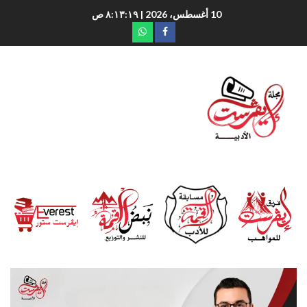
10 أغسطس، 2026
| ٨:١٣:٢٠ ص