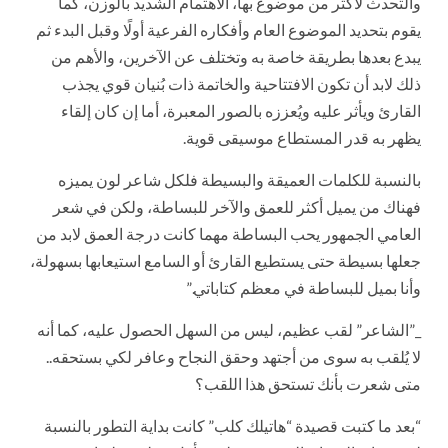
والتحدث لأكثر من موضوع بها، الاهتمام الشديد بالوزن، كما
يقوم بتحديد الموضوع العام وأفكاره الفرعية أولًا وقبل البدء ثم
يبدع بعدها بطريقة خاصة به وتختلف عن الآخرين، والأهم من
ذلك لابد أن تكون الافتتاحية والخاتمة ذات بُنيان قوي يجذب
القارئ ويأثر عليه ويُعززه بالصور المعبرة، أما إن كان إلقاء
يظهر به قدر المستطاع موسيقى قوية.
بالنسبة للكلمات العميقة والبسيطة فلكل شاعر لون يميزه
فهناك من يميل أكثر للعمق والآخر للبساطة، ولكن في شعر
العامي الجمهور يحب البساطة مهما كانت درجة العمق لابد من
جعلها بسيطة حتى يستطيع القارئ أو السامع استيعابها بسهولة،
وأنا بميل للبساطة في معظم كتاباتي.”
_”الشاعر” لقب عظيم، ليس من السهل الحصول عليه، كما أنه
لا يُلقب به سوى من أجتهد وحقق النجاح وعافر لكي بستحقه..
متى شعرت بأنك تستحق هذا اللقب؟
“بعد ما كتبت قصيدة “هاتيلك كلب” كانت بداية التطور بالنسبة