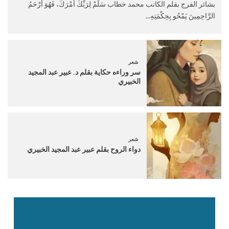
بشائر الفرج بقلم الكاتب محمد خطاب سَلِّمْ لِرَبِّكَ أَمْرَكَ، فَهُوَ أَرْحَمُ
الرَّاحِمِينَ يَمْحُو بِحِكْمَتِهِ...
شعر
سر وراءه حكاية بقلم د. عبير عبد المجيد
الخبيري
شعر
دواء الروح بقلم عبير عبد المجيد الخبيري