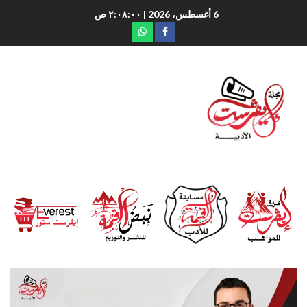
6 أغسطس، 2026
| ٢:٠٨:٠١ ص