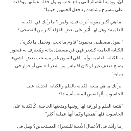
ليّ، وبداية القصائد التى ينفع تخلد، وبأول حفلة عملتها ووقفت
على مسرح وشاهدة رد فعل الجمهور حينها.”
_ما هي أكثر مقولة أثرت فيك، ولمن؟ ما رأيك في الكتابة
العامية؟ وهل لها تأثير على بعض القرّاء أكثر من الفصحى؟
” يقول مصطفى محمود: “قاوم ما تحب، وتحمل ما تكره”،
الكتابة العامية كشعر فهي فن مستقل بذاته ومُعترف به فيجوز
به الكتابة العامية، وأما باقي الفنون غير مستحب بعض الشيء،
يصبح ضعف غير لو كان اقتباس من شعر العامي أو حوار في
رواية.”
_برأيك ما هي متعة الكتابة بالقلم والكتابة الحديثة على
الحاسوب، ألها نفس المتعة أم ماذا؟
“مُتعة القلم والورقة لها رونقها ومتعتها الخاصة، كَالكتابة على
الحاسوب فلها أهميتها وكما أنها عملية أكثر.”
_ما رأيك فى الأعمال الأدبية للشعراء المستجدين؟ وهل فى