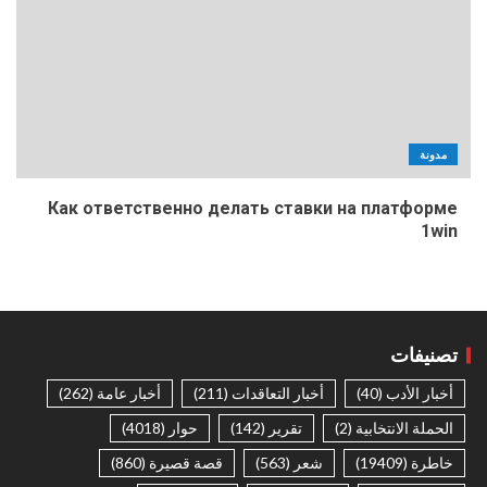
مدونة
Как ответственно делать ставки на платформе
1win
تصنيفات
أخبار الأدب
(40)
أخبار التعاقدات
(211)
أخبار عامة
(262)
الحملة الانتخابية
(2)
تقرير
(142)
حوار
(4018)
خاطرة
(19409)
شعر
(563)
قصة قصيرة
(860)