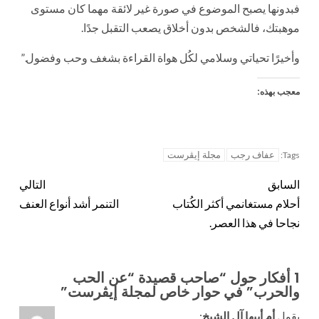
فبدونها يصبح الموضوع في صورة غير لائقة مهما كان مستوى
موهبتك، فالشخص بدون أخلاق يصعب التقبل جدًا.
وأخيرًا تحياتي وسلامي لكُل هواة القراءة بشغف وحب وفضول.”
معجب بهذه:
عفاف رجب
مجلة إيڤرست
Tags:
السابق
التالي
أحلام مستغانمي أكثر الكُتاب
التنمر أشد أنواع العنف
نجاحا في هذا العصر.
1 أفكار حول “
صاحب قصيدة “عن الحب
والحرب” في حوار خاص لمجلة إيڤرست
”
يقول
أم أبيها آل الشيخ
: