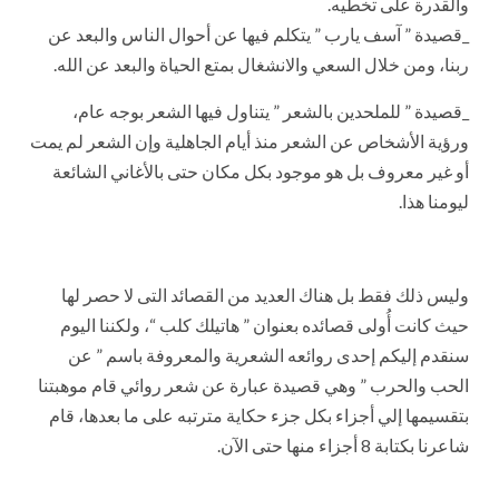
والقدرة على تخطيه.
_قصيدة ” آسف يارب ” يتكلم فيها عن أحوال الناس والبعد عن
ربنا، ومن خلال السعي والانشغال بمتع الحياة والبعد عن الله.
_قصيدة ” للملحدين بالشعر ” يتناول فيها الشعر بوجه عام،
ورؤية الأشخاص عن الشعر منذ أيام الجاهلية وإن الشعر لم يمت
أو غير معروف بل هو موجود بكل مكان حتى بالأغاني الشائعة
ليومنا هذا.
وليس ذلك فقط بل هناك العديد من القصائد التى لا حصر لها
حيث كانت أُولى قصائده بعنوان ” هاتيلك كلب “، ولكننا اليوم
سنقدم إليكم إحدى روائعه الشعرية والمعروفة باسم ” عن
الحب والحرب ” وهي قصيدة عبارة عن شعر روائي قام موهبتنا
بتقسيمها إلي أجزاء بكل جزء حكاية مترتبه على ما بعدها، قام
شاعرنا بكتابة 8 أجزاء منها حتى الآن.
‏ ‏