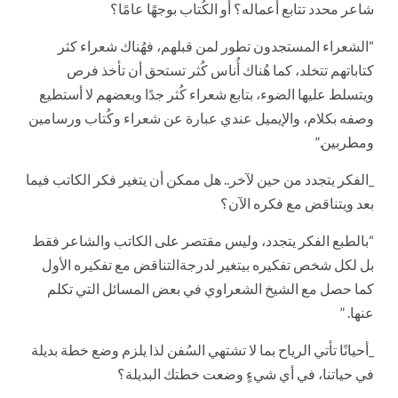
شاعر محدد تتابع أعماله؟ أو الكُتاب بوجهًا عامًا؟
“الشعراء المستجدون تطور لمن قبلهم، فهُناك شعراء كثر
كتاباتهم تتخلد، كما هُناك أُناس كُثر تستحق أن تأخذ فرص
ويتسلط عليها الضوء، بتابع شعراء كُثر جدًا وبعضهم لا أستطيع
وصفه بكلام، والإيميل عندي عبارة عن شعراء وكُتاب ورسامين
ومطربين.”
_الفكر يتجدد من حين لآخر.. هل ممكن أن يتغير فكر الكاتب فيما
بعد ويتناقض مع فكره الآن؟
“بالطبع الفكر يتجدد، وليس مقتصر على الكاتب والشاعر فقط
بل لكل شخص تفكيره بيتغير لدرجةالتناقض مع تفكيره الأول
كما حصل مع الشيخ الشعراوي في بعض المسائل التي تكلم
عنها. ”
_أحيانًا تأتي الرياح بما لا تشتهي السُفن لذا يلزم وضع خطة بديلة
في حياتنا، في أي شيءٍ وضعت خطتك البديلة؟