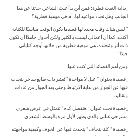
_بداية الغيث قطرة؛ فمن أين بدأ غيث الشاعر، حدثنا عن هذا
الجانب وهل تحدد مواعيد لها، أم هي موهبة فطرية؟
” ليس هناك وقت محدد لها فعندما يكون الوقت مناسبًا للكتابة
أكتب، كما أن أعمالي ليست بالكثير ولكن أحاول جاهدًا أن تكون
ذات أثر ومُخلدة، هي موهبة فطرية من خلالها أوجه كتاباتي
جيدًا.”
ومن أهم القصائد التي كتب عنها:
_قصيدة بعنوان ” عيل لا مؤاخذة ” تُعتبر ذات طابع ساخر يتحدث
فيها عن الجواز من بداية الارتباط وحتى بعد الجواز من عادات
وتقاليد.
_قصيدة تحت عنوان ” هتفضل كده ” تتمثل في عرض شعري
مسرحي غنائي والذي يظهر لأول مرة بالوسط الشعري.
_قصيدة ” كلنا بنخاف ” يتحدث فيها عن الخوف وكيفية مواجهته