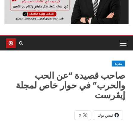
مدونة
صاحب قصيدة “عن الحب
والحرب” في حوار خاص لمجلة
إيڤرست
فيس بوك
X