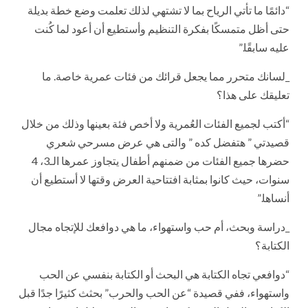
“دائمًا ما تأتي الرياح بما لا تشتهي لذلك تعلمت وضع خطة بديلة
حتى أظل متمسكًا بفكرة التنظيم وأستطيع أن أعود لما كُنت
عليه سابقًا.”
_لسانك متحرر مما يجعل قرائك من فئات عمرية خاصة. ما
تعليقك على هذا؟
“أكتب لجميع الفئات العُمرية ولا أخص فئة بعينها وذلك من خلال
قصيدتي ” هتفضل كده ” والتى هي عرض مسرحي شعري
حضرها جميع الفئات من ضمنهم أطفال يتجاوز عمرها الـ3، 4
سنوات، حيث كانوا بمثابة افتتاحية العرض وقتها لا أستطيع أن
أنساها.”
_دراسة وبحث، أم حب واستهواء، ما هي دوافعك للإتجاه مجال
الكتابة؟
“دوافعي تجاه الكتابة هي البحث أو الكتابة بنفسي عن الحب
واستهواء، ففي قصيدة “عن الحب والحرب” بحثث كثيرًا جدًا قبل