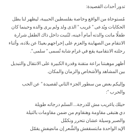
تدور أحداث القصيدة:
مُستوحاة من الواقع وخاصة بفلسطين الحبيبة، ليظهر لنا بطل
الحكايات ويُدعى ” غريب ” الذى ولد ولم يرى والده وحينما كان
طفلًا ماتت والدته أمام أعينه، لتُنبت داخل ذاك الطفل شرارة
الانتقام من الصهاينة والعزم على إخراجهم بعيدًا عن بلاده، وأثناء
رحلته الانتقامية يقع في غرام شابة تُسمى ” سلمى “.
أظهر موهبتنا براعة متقنة وقدرة الكبيرة على الانتقال والتبديل
بين المشاهد والأشخاص والزمان والمكان.
وإليكم بعض من سطور الجزء الثاني لقصيدة ” عن الحب
والحرب “:
حيلك ياغريب مش للدرجة… السلم درجاته طويلة
دي هتبقى مقاومة وهنقاوم من ضمن مقاومات بالتيلة
والصبر وسيلة عشان نتحرر ونكمِّل
الإيد الواحدة مابتسقفش والشَّعر إن مانضِفشِ يقمّل