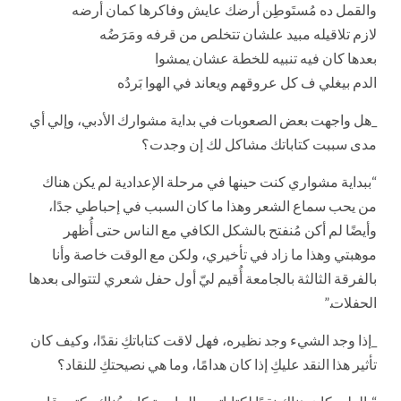
والقمل ده مُستَوطِن أرضك عايش وفاكرها كمان أرضه
لازم تلاقيله مبيد علشان تتخلص من قرفه ومَرَضُه
بعدها كان فيه تنبيه للخطة عشان يمشوا
الدم بيغلي ف كل عروقهم ويعاند في الهوا بَردُه
_هل واجهت بعض الصعوبات في بداية مشوارك الأدبي، وإلي أي
مدى سببت كتاباتك مشاكل لك إن وجدت؟
“ببداية مشواري كنت حينها في مرحلة الإعدادية لم يكن هناك
من يحب سماع الشعر وهذا ما كان السبب في إحباطي جدًا،
وأيضًا لم أكن مُنفتح بالشكل الكافي مع الناس حتى أُظهر
موهبتي وهذا ما زاد في تأخيري، ولكن مع الوقت خاصة وأنا
بالفرقة الثالثة بالجامعة أُقيم ليّ أول حفل شعري لتتوالى بعدها
الحفلات.”
_إذا وجد الشيء وجد نظيره، فهل لاقت كتاباتكِ نقدًا، وكيف كان
تأثير هذا النقد عليكِ إذا كان هدامًا، وما هي نصيحتكِ للنقاد؟