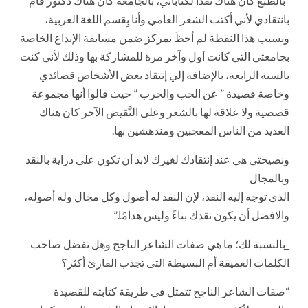
“بالطبع كان هناك نقدًا لكتاباتي، بالجامعة كان هُناك دكتور قام
بانتقادي لأني أكتب الشعر العامي وأنا بِقسم اللغة العربية،
وبسبب هذا النقطة لم أحظَ بمركز ضمن مسابقة الإبداع الخاصة
بجامعتي التي كانت أول وآخر مرة للمشاركة بها وذلك لأني كنت
بالسنة الرابعة، بالإضافة إلي إنتقاد بعض الأشخاص قصائدي
وخاصة قصيدة ” عن الحب والحرب ” حيث قالوا أنها مجموعة
قصصية ولا علاقة لها بالشعر وعلى النَّقيض الآخر كان هناك
العديد من الناس المعجبين ومندهشين بها.
ونصيحتي هي عند إنتقادك لغيرك لابد أن تكون على دراية بالنقد
وبالمجال
الذي توجه إليه النقد، لإن النقد له أصول وكل مجال وله أصوله،
والافضل أن يكون نقدك بناءً وليس هدامًا.”
_بالنسبة لك؛ ما هي صفات الشاعر الناجح وهل تفضل صاحب
الكلمات العميقة أم البسيطة التى تجذب القارئ أكثر؟
“صفات الشاعر الناجح تتمثل في طريقة كتابته للقصيدة