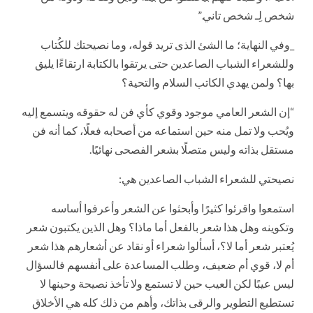
شخص لِـ شخص تاني.”
_وفي النهاية؛ ما الشئ الذى تريد قوله، وما نصيحتك للكُتاب
وللشعراء الشباب الصاعدين حتى يرتقوا بالكتابة ارتقاءًا يليق
بها؟ ولمن يهدي الكاتب السلام والتحية؟
“إن الشعر العامي موجود وقوي كأي فن له حقوقه ويتسمع إليه
ويُحب ولا تمل منه حين استماعه من أصحابه فعلًا، كما أنه فن
مستقل بذاته وليس متصلًا بشعر الفصحى نهائيًا.
نصيحتي للشعراء الشباب الصاعدين هي:
استمعوا واقرئوا كثيرًا وأبحثوا عن الشعر وأعرفوا أساسه
وتكوينه وهل هذا شعر بالفعل أما ماذا؟ وهل الذين يكتبون شعر
يُعتبر شعر أما لا؟، أسألوا شعراء أو نقاد عن أشعارهم هذا شعر
أم لا، قوي أم ضعيف، وطلب المساعدة على أنفسهم فالسؤال
ليس عيبًا لكن العيب حين لا تستمع ولا تأخذ نصيحة وحينها لا
تستطيع التطوير والرقى بذاتك، وأهم من ذلك كله هي الأخلاق