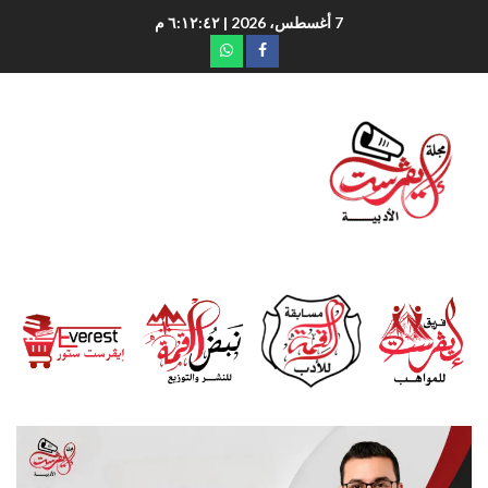
7 أغسطس، 2026
| ٦:١٢:٤٤ م