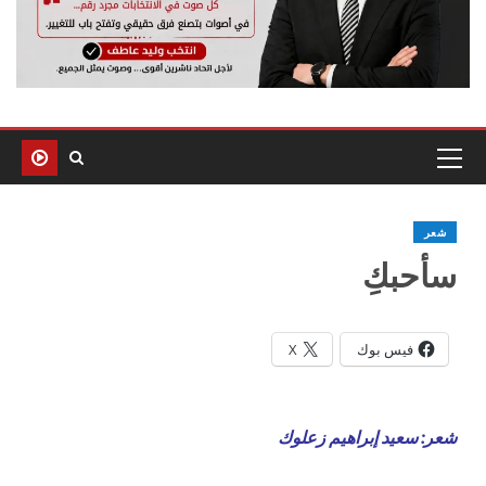
شعر
سأحبكِ
فيس بوك
X
شعر: سعيد إبراهيم زعلوك