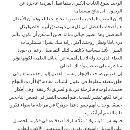
الوحيد لبلوغ الغايات الكبرى بينما تظل الفردية عاجزة عن
الوصول إلى نتائج مستدامة.
إلا أن النظرة الملحمية لقصص النجاح تجعلنا نتوهم أن الأبطال
هم أصحاب الفضل في كل شيء ونصدق أنهم أحاطوا بكل
التفاصيل وهذا تصور خيالي تمامًا؛ فمن الممكن أن تكون عالم
ذرة نابغًا وتظل زوجتك أكثر دراية منك بشراء مستلزمات
المنزل لأنك ببساطة لا تلتفت لتلك التفاصيل، رغم أن جودة
الغذاء الذي تتناوله لا تقل أهمية عن أبحاثك العلمية لكونها تؤثر
مباشرة على صحتك وأدائك العقلي.
إن تقديس صاحب الإنجاز ونسب الفضل إليه وحده يساهم في
خلق معتقد مغلوط في عقول الشباب مفاده: “إذا أردت النجاح
فعليك بالوحدة فالرحلة فردية والطريق بلا رفقة” وهي أفكار
براقة لكنها تفتقر للصحة، فلو أمعنت النظر في قصص الناجحين
جميعًا لوجدت أنهم تلقوا دعمًا جوهريًا في مرحلة ما سواء قدّروا
ذلك الدعم أم أنكروه.
فمؤسس “فيسبوك” مثلًا شارك أصدقاءه في فكرته للحصول
على التمويل واستعان بفريق من المهندسين الأكفاء لتطوير