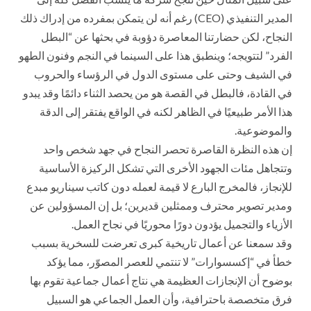
المدير التنفيذي (CEO) رغم أنه لن يتمكن بمفرده من إدراك ذلك
النجاح، لكن حضارتنا المعاصرة دؤوبة في بحثها عن “البطل
الفرد” لتتويجه؛ وينطبق هذا على السينما في النجم وفنون الطهو
في الشيف وحتى على مستوى الدول في الرؤساء والحروب
في القادة، فالبطل في القصة هو من يحصد الثناء دائمًا وقد يبدو
هذا الأمر طبيعيًا في الظاهر لكنه في الواقع يفتقر إلى الدقة
والموضوعية.
إن هذه النظرة القاصرة تحصر النجاح في جهد شخص واحد
وتتجاهل مئات الجهود الأخرى التي تشكل الركيزة الأساسية
للإنجاز، فالمخرج البارع لا قيمة لعمله دون كاتب سيناريو مبدع
ومدير تصوير محترف وممثلين قديرين؛ بل إن المسؤولين عن
الأزياء والتجميل يؤدون دورًا محوريًا في نجاح العمل.
وقد سمعنا عن أعمال تاريخية كبرى تعرضت للسخرية بسبب
خطأ في “إكسسوارات” لا تنتمي للعصر المصوّر، مما يؤكد
بوضوح أن الإنجازات العظيمة هي نتاج أعمال جماعية تقوم بها
فرق متخصصة باحترافية، وأن العمل الجماعي هو السبيل