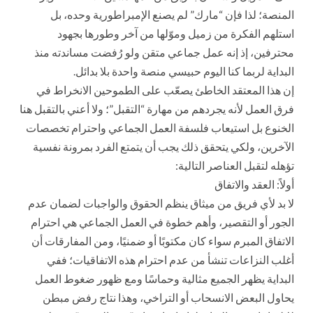
المنصة؛ لذا فإن “مارك” لم يصنع الإمبراطورية وحده، بل
استلهم الفكرة من زميل وموّلها من آخر وطورها بجهود
محترفين، إذ إنه عمل جماعي متقن ولو رُفضت مساندته منذ
البداية لربما كنا اليوم حبيسي منصة واحدة بلا بدائل.
إن هذا المعتقد الخاطئ يصعّب على الطموحين الانخراط في
فرق العمل لأنه يجردهم من مهارة “التقبل”؛ ولا أعني بالتقبل هنا
الخنوع بل استيعاب فلسفة العمل الجماعي واحترام تخصصات
الآخرين، ولكي يتحقق ذلك يجب أن يتمتع الفرد بمرونة نفسية
تؤهله لتقبل العناصر التالية:
أولاً: العقد والاتفاق
لا بد لأي فريق من ميثاق ينظم الحقوق والواجبات لضمان عدم
الجور أو التقصير، وأهم خطوة في العمل الجماعي هي احترام
الاتفاق المبرم سواء كان مكتوبًا أو ضمنيًا، ومن المفارقات أن
أغلب النزاعات تنشأ من عدم احترام هذه الاتفاقيات؛ ففي
البداية يظهر الجميع مثالية وحماسًا ومع ظهور ضغوط العمل
يحاول البعض الانسحاب أو التراخي، وهذا نتاج رفض مبطن