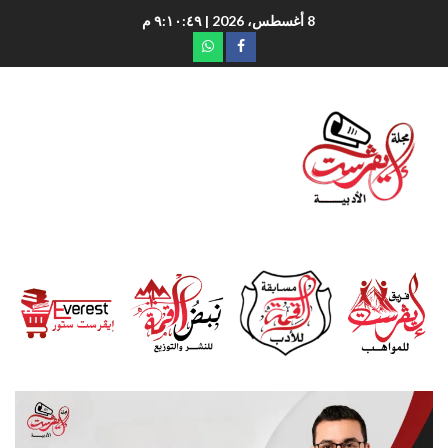
8 أغسطس، 2026
| ٩:١٠:٥١ م