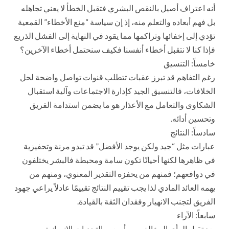
أنه اعتراف أصيل بالنقص البشري فتقبل الخطأ لا يعني تجاهله
بل فهم أبعاده والتعلم منه، إذ إن سياسة “منع الأخطاء” القمعية
تؤدي إلى إخفائها وتراكمها مما يقود في النهاية إلى الفشل الذريع
فإذا كنا لا نتقبل أخطاء أنفسنا فكيف سنحتمل أخطاء الآخرين؟
خامساً: التنسيق
رغم التفاهم قد تبرز عقبات تتطلب قنوات تواصل واضحة لحل
الخلافات، فالتنسيق الجيد كإدارة الاجتماعات وآلية استقبال
الشكاوى والتعامل مع الأعذار هو ما يضمن استدامة الفريق
وتحسين أدائه.
سادساً: النتائج
عبارات مثل “جيد ولكن يوجد الأفضل” قد تبدو مرنة وتحفيزية
في ظاهرها لكنها أحيانًا تكون سامة ومحبطة فالبشر يختلفون
في دوافعهم؛ فمنهم من يحفزه التقدير المعنوي، ومنهم من
يهمه العائد المادي لذا يجب تقييم النتائج تقييمًا عادلاً يراعي جهود
الفريق لتجنب الانهيار وفقدان الثقة بالقيادة.
سابعاً: الآراء
يعد تقبل الرأي المخالف من أصعب التحديات الإنسانية ومن