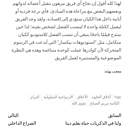
لهذا كله أقول إن نجاح أي فريق مرهون بتقبل أعضائه لذواتهم
وبعضهم البعض مع مراعاة هذه المبادئ، فأي نزعة فردية أو
أنانية داخل هذا الكيان ستؤدي إلى إفساده، ولقد وجد الفريق
ليعمل ككتلة واحدة لا لينسب الفضل لشخص بعينه؛ لذا حين
نمتدح فيلمًا ناجحًا ينبغي أن ننسب الفضل للاستوديو ككيان
متكامل، مثل “استوديوهات بيكسار” التي أبدعت في الرسوم
المتحركة لأن كوادرها عملت كوحدة متناغمة وهذه هي النظرة
الموضوعية والمستنيرة لعمل الفريق.
معجب بهذه:
أخلاق الخلوة
الأخلاق
الازدواجية السلوكية
التزام
Tags:
الكاتبة مريم الصباغ
تقوى الله
السابق
التالي
ولنا في الذكريات حياة بقلم دينا
الصراع الداخلي