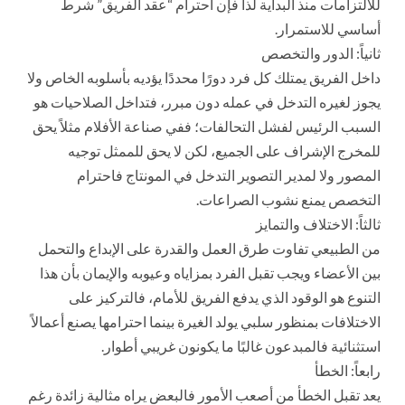
للالتزامات منذ البداية لذا فإن احترام “عقد الفريق” شرط
أساسي للاستمرار.
ثانياً: الدور والتخصص
داخل الفريق يمتلك كل فرد دورًا محددًا يؤديه بأسلوبه الخاص ولا
يجوز لغيره التدخل في عمله دون مبرر، فتداخل الصلاحيات هو
السبب الرئيس لفشل التحالفات؛ ففي صناعة الأفلام مثلاً يحق
للمخرج الإشراف على الجميع، لكن لا يحق للممثل توجيه
المصور ولا لمدير التصوير التدخل في المونتاج فاحترام
التخصص يمنع نشوب الصراعات.
ثالثاً: الاختلاف والتمايز
من الطبيعي تفاوت طرق العمل والقدرة على الإبداع والتحمل
بين الأعضاء ويجب تقبل الفرد بمزاياه وعيوبه والإيمان بأن هذا
التنوع هو الوقود الذي يدفع الفريق للأمام، فالتركيز على
الاختلافات بمنظور سلبي يولد الغيرة بينما احترامها يصنع أعمالاً
استثنائية فالمبدعون غالبًا ما يكونون غريبي أطوار.
رابعاً: الخطأ
يعد تقبل الخطأ من أصعب الأمور فالبعض يراه مثالية زائدة رغم