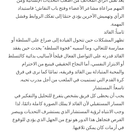
المهم مراعاة مشاعر الأعضاء وفتح باب النقاش؛ فاستبداد
الرأي وتهميش الآخرين يؤدي حتمًا إلى تفكك الروابط وفشل
المهمة.
ثامناً: القائد
تظهر المشكلات حين تتحول القيادة إلى صراع على السلطة أو
ممارسة للتعالي، وما أسميه “فجوة السلطة” يحدث حين يفقد
القائد قدرته على التواصل الفعال فيلجأ لأساليب بدائية كالتسلط
أو الابتزاز النفسي، أما النجاح الحقيقي فينبع من الاحترام
والمحبة المتبادلة بين القائد وفريقه، تمامًا كما نرى في فرق
كرة القدم التي تستميت في الملعب من أجل مدرب تحبه.
تاسعاً: المستشار
يجب أن يحظى كل فريق بشخص يتفرغ للتحليل والتفكير في
المسار المستقبلي لأن القائد لا يملك الصورة كاملة دائمًا، لذا
وجب الانتباه لرؤية المستشار الذي يستشرف التحديات ويبصر
الفرص فتجاهل هذا الدور هو نوع من الجهل الذي يؤدي للوقوع
في أزمات كان يمكن تلافيها.