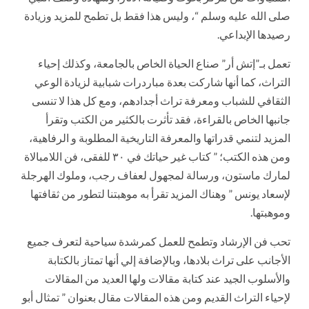
صلى الله عليه وسلم “، وليس هذا فقط بل تطمح للمزيد وزيادة
رصيدها الإبداعي.
تعمل بـ”إتش أر” صناع الحياة الخاص بالجامعة، وكذلك إحياء
التراث، كما أنها شاركت بعدة مباردرات شبابية لزيادة الوعي
الثقافي للشباب ومعرفة تراث أجدادهم، ومع كل هذا لا تنسى
جانبها الخاص بالقراءة، فقد تأثرت بالكثير من الكتب وتقرأ
المزيد لتنمي قدراتها والمعرفة التاريخية المطلوبة و الرفاهية،
ومن هذه الكتب؛ ” كتاب غير حياتك في ٣٠ للفقى، فن اللامبالاة
لمارك ماستون، ورسالة لمجهول لعفاف رجب، وملوك الهرجلة
لإسعاد يونس ” وهناك المزيد تقرأ به موهبتنا لتطور من ثقافتها
وموهبتها.
تحب فن الإرشاد وتطمح للعمل كمرشدة سياحية لتعرف جميع
الأجانب على تراث بلادها، وبالإضافة إلي أنها تمتاز بالكتابة
والأسلوب الجيد عند كتابة مقالات ولها العديد من المقالات
لإحياء التراث القديم ومن هذه المقالات مقال بعنوان ” تمثال أبو