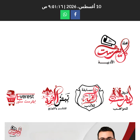
10 أغسطس، 2026
| ٩:٥١:١٧ ص