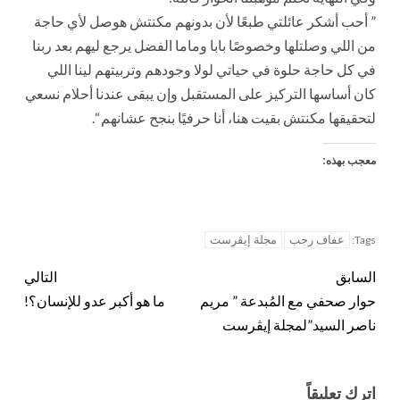
” أحب أشكر عائلتي طبعًا لأن بدونهم مكنتش هوصل لأي حاجة
من اللي وصلتلها وخصوصًا بابا وماما الفضل يرجع ليهم بعد ربنا
في كل حاجة حلوة في حياتي لولا وجودهم وتربيتهم لينا اللي
كان أساسها التركيز على المستقبل وإن يبقى عندنا أحلام نسعي
لتحقيقها مكنتش بقيت هنا، أنا حرفيًا بنجح عشانهم “.
معجب بهذه:
عفاف رجب
مجلة إيڤرست
Tags:
السابق
التالي
حوار صحفي مع المُبدعة ” مريم
ما هو أكبر عدو للإنسان؟!
ناصر السيد”لمجلة إيڤرست
اترك تعليقاً