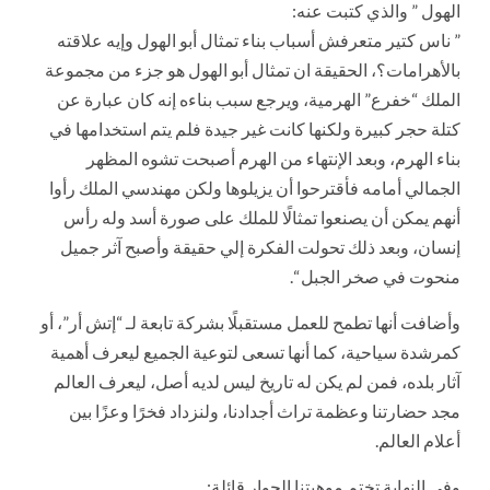
الهول ” والذي كتبت عنه:
” ناس كتير متعرفش أسباب بناء تمثال أبو الهول وإيه علاقته
بالأهرامات؟، الحقيقة ان تمثال أبو الهول هو جزء من مجموعة
الملك “خفرع” الهرمية، ويرجع سبب بناءه إنه كان عبارة عن
كتلة حجر كبيرة ولكنها كانت غير جيدة فلم يتم استخدامها في
بناء الهرم، وبعد الإنتهاء من الهرم أصبحت تشوه المظهر
الجمالي أمامه فأقترحوا أن يزيلوها ولكن مهندسي الملك رأوا
أنهم يمكن أن يصنعوا تمثالًا للملك على صورة أسد وله رأس
إنسان، وبعد ذلك تحولت الفكرة إلي حقيقة وأصبح آثر جميل
منحوت في صخر الجبل “.
وأضافت أنها تطمح للعمل مستقبلًا بشركة تابعة لـ “إتش أر”، أو
كمرشدة سياحية، كما أنها تسعى لتوعية الجميع ليعرف أهمية
آثار بلده، فمن لم يكن له تاريخ ليس لديه أصل، ليعرف العالم
مجد حضارتنا وعظمة تراث أجدادنا، ولنزداد فخرًا وعزًا بين
أعلام العالم.
وفي النهاية تختم موهبتنا الحوار قائلة: