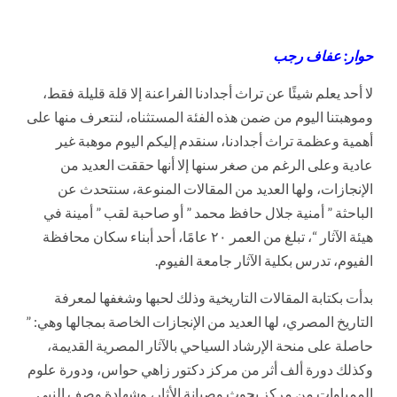
حوار: عفاف رجب
لا أحد يعلم شيئًا عن تراث أجدادنا الفراعنة إلا قلة قليلة فقط،
وموهبتنا اليوم من ضمن هذه الفئة المستثناه، لنتعرف منها على
أهمية وعظمة تراث أجدادنا، سنقدم إليكم اليوم موهبة غير
عادية وعلى الرغم من صغر سنها إلا أنها حققت العديد من
الإنجازات، ولها العديد من المقالات المنوعة، سنتحدث عن
الباحثة ” أمنية جلال حافظ محمد ” أو صاحبة لقب ” أمينة في
هيئة الآثار “، تبلغ من العمر ٢٠ عامًا، أحد أبناء سكان محافظة
الفيوم، تدرس بكلية الآثار جامعة الفيوم.
بدأت بكتابة المقالات التاريخية وذلك لحبها وشغفها لمعرفة
التاريخ المصري، لها العديد من الإنجازات الخاصة بمجالها وهي: ”
حاصلة على منحة الإرشاد السياحي بالآثار المصرية القديمة،
وكذلك دورة ألف أثر من مركز دكتور زاهي حواس، ودورة علوم
الممياوات من مركز بحوث وصيانة الأثار، وشهادة وصف النبي