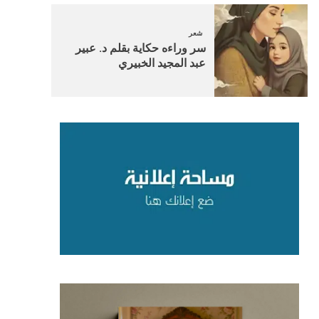
شعر
سر وراءه حكاية بقلم د. عبير
عبد المجيد الخبيري