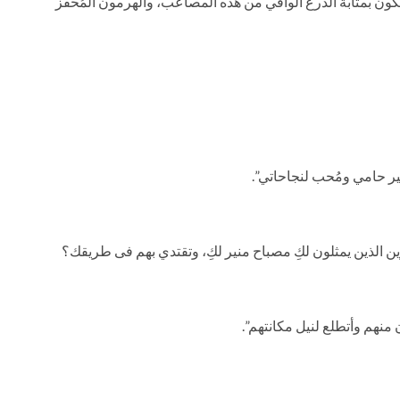
ن يكون بمثابة الدرع الواقي من هذه المصاعب، والهرمون المُحفز
ير حامي ومُحب لنجاحاتي”.
اصرين الذين يمثلون لكِ مصباح منير لكِ، وتقتدي بهم فى طريقك؟
 منهم وأتطلع لنيل مكانتهم”.