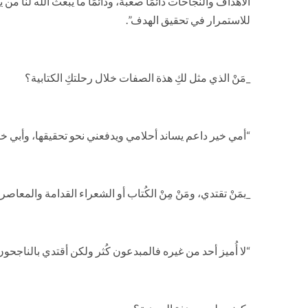
الأهداف والنجاحات دائمًا صعبة، ودائمًا ما يبعث الله لنا م
للاستمرار في تحقيق الهدف”.
_مَنْ الذي مثل لكِ هذة الصفات خلال رحلتكِ الكتابية؟
“أمي خير داعم يساند أحلامي ويدفعني نحو تحقيقها، وأبي خ
_بمَنْ تقتدي، ومَنْ مِنْ الكُتاب أو الشعراء القدامة والمع
“لا أُميز أحد من غيره فالمبدعون كُثر ولكن أقتدي بالناجحون