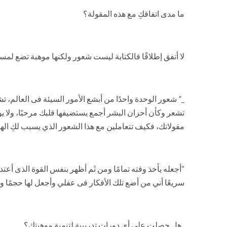
ما مدى اتفاقكِ مع هذه المقولة؟
‏لا أتفق إطلاقًا فالكتابة ليست شعور ولكنها موهبة تضع لم
_” شعور الوحدة واحدًا من أبشع الأمور السيئة فى العالم، ت
تشعر وكأن أحزان البشر أجمع يستضيفها قلبك مرحبًا، ولا 
مقولاتك، فكيف تتعاملين مع هذا الشعور الذي يسبب لكِ ال
“أجعله يأخذ وقته تمامًا ومن ثَم أظهر بنفس القوة الذى أ
سريعًا أني من أضع تلك الأفكار فى عقلي وأجعل لها حجمًا و
_هل حصلتِ على أي دورات تدريبية لتنمية موهبتك؟