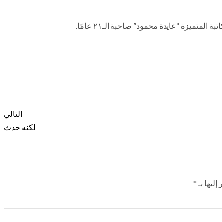
لمتميزة “عايدة محمود” صاحبة الـ٢١ عامًا.
التالي
لكنه حدث
إليها بـ
*