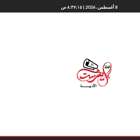
8 أغسطس، 2026
| ٨:٣٧:١٦ ص