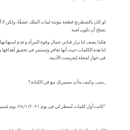
لو كان بالشطرنج قطعة مؤنثة لمات الملك عشقًا، ولكن لا أح
تصلح أن تكون لعبة
هكذا يصف لنا نزار قباني جمال وقوة المرأة وعدم استهانتها 
لنا هذة الكلمات حيث أنها تعافر وتستمر في تحقيق أهدافها و
في حوار لمجلة إيفرست الأدبية.
_متى، وكيف بدأتِ مسيرتكِ مع فن الكتابة؟
“كانت أول كلمات تُسطر لي فى يوم ٢٨/١/٢٠٢١، يوم مُميز لذلك أتذكره جيدًا حيث أحدث فارق كبير فى حياتي.