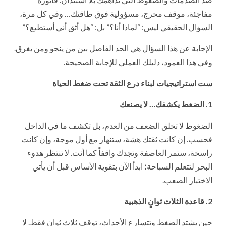
مفاجئة، موقف محرج، مسؤولية فوق طاقتك… وفي كل مرة،
السؤال الحقيقي ليس: “لماذا أنا؟” بل: “هل أثق أني أستطيع؟”
الإجابة عن هذا السؤال هي الحد الفاصل بين من ينجو ومن يغرق.
وفي هذا العمود، دليلك العملي للإجابة الصحيحة.
ست استراتيجيات لبناء درع الثقة تحت ضغط الحياة
1. الضغط يكشفك… لا يصنعك
الضغوط لا تخلق الضعف من العدم، بل تكشف ما في الداخل
فحسب. إن كانت ثقتك هشة، ستنهار مع أول موجة، وإن كانت
راسخة، ستمر العاصفة وتجدك واقفاً كما أنت. لا تنتظر هدوء
البحر لتتعلم السباحة؛ ابدأ الآن بتقوية الأساس قبل أن يأتي
الاختبار الصعب.
2. قاعدة الثلاث ثوانٍ الذهبية
حين يشتد الضغط وتتسارع الأحداث، توقف ثلاث ثوانٍ فقط. لا