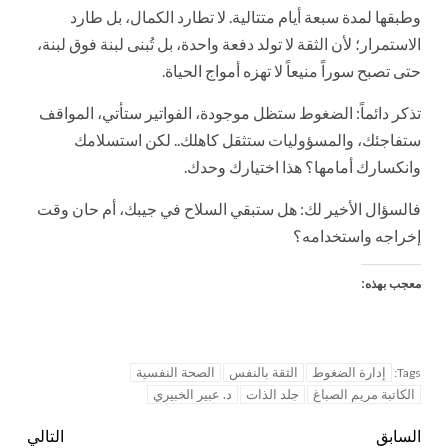
وطبقها لمدة سبعة أيام متتالية. لا تطارد الكمال، بل طارد
الاستمرار؛ لأن الثقة لا تولد دفعة واحدة، بل تُبنى لبنة فوق لبنة،
حتى تصبح سوراً منيعاً لا تهزه أمواج الحياة.
تذكر دائماً: الضغوط ستظل موجودة، الفواتير ستأتي، المواقف
ستفاجئك، والمسؤوليات ستثقل كاهلك.. لكن استسلامك
وانكسارك أمامها؟ هذا اختيارك وحدك.
فالسؤال الأخير لك: هل ستبقي السلاح في جيبك، أم حان وقت
إخراجه واستخدامه؟
معجب بهذه:
إدارة الضغوط
الثقة بالنفس
الصحة النفسية
Tags:
الكاتبة مريم الصباغ
جلد الذات
د. عبير الخبيري
السابق
التالي