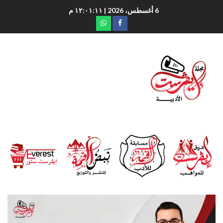
6 أغسطس، 2026
| ١٢:٠١:١٣ م