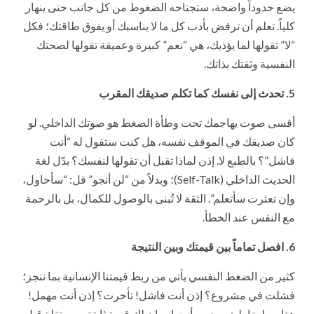
يضع حدوداً واضحة، ستجتاحه الضغوط من كل جانب حتى ينهار
كلياً. تعلم أن ترفض بأدب كل ما لا يناسبك أو يفوق طاقتك؛ فكل
“لا” تقولها لما يؤذيك، هي “نعم” كبيرة وعميقة تقولها لصحتك
النفسية وثقتك بذاتك.
5. تحدث إلى نفسك كما تكلم صديقك المقرب
أقسى صوت يهاجمك تحت وطأة الضغط هو صوتك الداخلي. لو
كان صديقك في الموقف نفسه، هل كنت ستقول له “أنت
فاشل”؟ بالطبع لا. إذن لماذا تقبل أن تقولها لنفسك؟ بدّل لغة
الحديث الداخلي (Self-Talk)؛ وبدلاً من “لن أنجو” قل: “سأحاول،
وإن تعثرت سأتعلم”. الثقة لا تُبنى بالوصول للكمال، بل بالرحمة
مع النفس عند الخطأ.
6. افصل تماماً بين قيمتك وبين النتيجة
كثير من الضغط النفسي يأتي من ربط قيمتنا الإنسانية بما ننجز؛
فشلت في مشروع؟ إذن أنت فاشل! تأخرت؟ إذن أنت مهمل!
هذا ربط خاطئ ومدمر. أنت إنسان لك قيمة ثابتة ومستقلة قبل