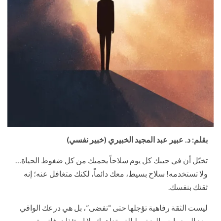
بقلم: د. عبير عبد المجيد الخبيري (خبير نفسي)
تخيّل أن في جيبك كل يوم سلاحاً يحميك من كل ضغوط الحياة…
ولا تستخدمه! سلاح بسيط، معك دائماً، لكنك متغافل عنه؛ إنه
ثقتك بنفسك.
ليست الثقة رفاهية تؤجلها حتى “تفضى”، بل هي درعك الواقي
ضد الصدمات والضغوط التي تداهمك بلا استئذان. فاتورة