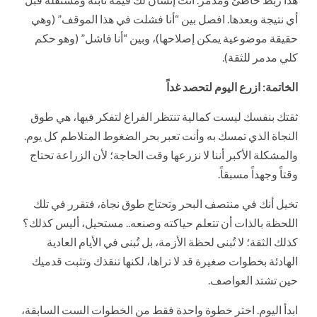
أي نتيجة وبعدها. افصل بين “أنا فشلت في هذا الموقف” (وهي
حقيقة موضوعية يمكن إصلاحها)، وبين “أنا فاشل” (وهو حكم
كلي مدمر للثقة).
الخاتمة: ازرع اليوم لتحصد غداً
ثقتك بنفسك ليست كمالية تنتظر الفراغ لتفكر فيها، هي طوق
النجاة الذي تمسك به وأنت تعبر بحر الضغوط المتلاطم كل يوم.
والمشكلة الأكبر أننا لا نزرعها وقت الحاجة؛ لأن الزراعة تحتاج
وقتاً وجهداً مسبقاً.
تخيل أنك في منتصف البحر وتحتاج طوق نجاة، فتقرر في تلك
اللحظة بالذات أن تتعلم حياكته وصنعه.. مستحيل، أليس كذلك؟
كذلك الثقة؛ لا تُبنى لحظة الأزمة، بل تُبنى في الأيام العادية
الهادئة بخطوات صغيرة قد لا تراها، لكنها تنقذك وتثبت قدميك
حين تشتد العواصف.
ابدأ اليوم. اختر خطوة واحدة فقط من الخطوات الست السابقة،