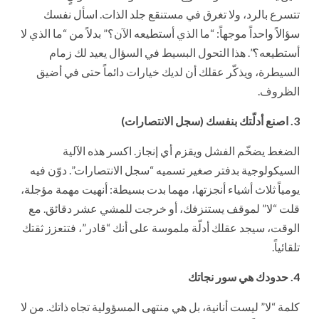
تتسرع بالرد، ولا تغرق في مستنقع جلد الذات. اسأل نفسك
سؤالاً واحداً موجهاً: “ما الذي أستطيعه الآن؟” بدلاً من “ما الذي لا
أستطيعه؟”. هذا التحول البسيط في السؤال يعيد لك زمام
السيطرة، ويذكّر عقلك أن لديك خيارات دائماً حتى في أضيق
الظروف.
3. اصنع أدلّتك بنفسك (سجل الانتصارات)
الضغط يضخّم الفشل ويقزم أي إنجاز. اكسر هذه الآلية
السيكولوجية بدفتر صغير تسميه “سجل الانتصارات”. دوّن فيه
يومياً ثلاث أشياء أنجزتها، مهما بدت بسيطة: أنهيت مهمة مؤجلة،
قلت “لا” لموقف يستنزفك، أو خرجت للمشي عشر دقائق. مع
الوقت، سيجد عقلك أدلّة ملموسة على أنك “قادر”، فتتعزز ثقتك
تلقائياً.
4. حدودك هي سور نجاتك
كلمة “لا” ليست أنانية، بل هي منتهى المسؤولية تجاه ذاتك. من لا