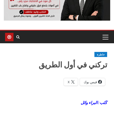
خاطرة
تركني في أول الطريق
فيس بوك
X
كَتَب : البراء وائل