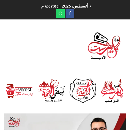
7 أغسطس، 2026
| ٨:٤٧:٥٥ م