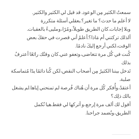
سمعتُ الكثير مِن الوعود. قد قيل لي الكثير والكثير.
لا أعلم ما حدث؟ ما تغير؟.بعقلي أسئلة متكررة
وبلا إجابات.كان الطريق طويلاً،ومُرًا،ومليىءً بالعقبات.
ألذلك تركتني أم مَاذا؟.أعلمُ أني قصرت في حقكَ بعض
الوقت،لكني أرجع إليكَ نادمًا.
كُنت في كُل مرة تتغاضى،وتعفو عني.كان وقتُك رائعًا أعترفُ
بذلك
تَدخل بيننا الكثيرُ مِن أصحاب النقص،لكن كُنا دائمًا يدًا مُتماسكة
صلبة.
أعتقدُ،وأُفكر كُل مرة أن هُناك فُرصة لم تمنحني إياها.لم يشغل
بالك ذلِك؟
أقول لك ألف مرة إرجع،و أتركها لي فقط.هيا نُكمل
الطريق،ونُضمد جراحنا.