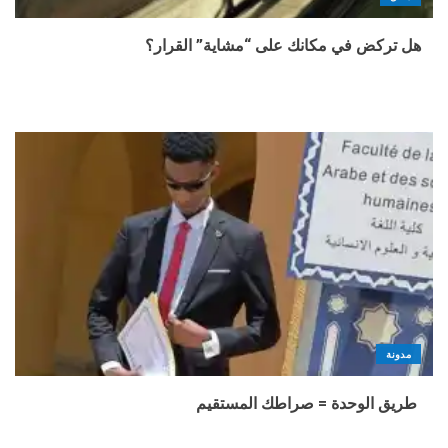
هل تركض في مكانك على “مشاية” القرار؟
مدونة
طريق الوحدة = صراطك المستقيم