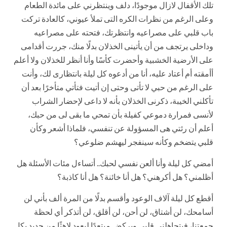
تلك الأقفال لازال موجودًا، دلف وينتظرني على مائدة الطعام
وعلى الرغم من نظرات الكره التى تملأ عيوني، كالعادة تركت
باب قلبي على مصراعيه وانتظرتك، فتحته على مصراعيه
وداخلى يرتجف من أن يأتينى الخذلان بدلًا منك، جررت أقدامى
على الأرضية الخشبية وأحضرت كأسًا وأنا أنظر للخذلان ولا أعلم
أأمقته أم أعتاد عليه، أنا من أدعوه كل ليلة بانتظارى لك، وأنت
على الرغم من حبي لا تأتى وحتى إن أتيت فتأتي متأخرًا بعد أن
تأكلني الخيبة، ذكرنى الخذلان بأنه لا داعى لإحضار الشراب
لأنسى فمرارة دموعي كفيلة بأن تمحي ما بقى لى من حبك،
أعلم أن رئتي هى المسؤولة عن تنفسي، فلماذا أشعر وكأن
قلبي يتضخم وكأنه سينفجر ليهشم ضلوعي؟
أمضي كل ليلة وأنا ألعن نفسي لحبك.. أتساءل مئات الأسئلة هل
أظلمني؟ هل أكرهني؟ هل أنا خائنة؟ هل أنا كاذبة؟
أقطع كل ليلة آلاف الوعود وأقسم بدلًا من المرة ألف بأني لن
أسامحك، لن أشتاق، لن أحن، لن أقلق، لن أتذكر أي لحظة
جمعتنا، فيتجاهلني قلبي ويركض مبتعدًا ليعود لاهثًا من جديد بكل