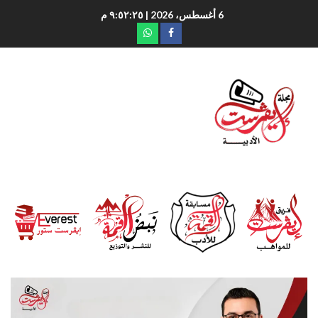
6 أغسطس، 2026
| ٩:٥٢:٢٦ م