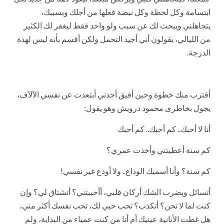
ابتسامة وكل لحظة وكل نبضة فعلها من أجلك وبسببك،
يتجاهلني ويبحث لك عن سبب ولو واحد فقط ليغفر لك الكثير
من الليالي، يقولون أني أجيد التحمل ولكن أقسم بأنه ليس لهذة
الدرجة.
أقترب منك خطوة وحين أفيق أجدني أبتعدت عن نفسي الآلآف،
يجول بخاطرى محمود درويش وهو يقول:
أنا لا أحبك.. كم أحبك.. كم أحبك
كم سنة أعطيتني وأخذت عمري؟
كم سنة؟ وأنا أسميك الوداع.. ولا أودع غير نفسي!
أتسائل ويضرب الشك أركان قلبي، أأحببتني؟ أتشتاق لي؟ وإن
كنت لما لا تحن؟ أتكذب؟ تحب حبي لك، تحب نفسك أكثر مني،
هل غطت الأنانية عينيك أم أنا من كنت عمياء من البداية، ولم