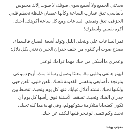
يحدثني الجميع ولا أسمع سوى صوتك، لا صوت إلاك محبوس
بأنفاسي، تدق عقارب الساعة وكأنها عصيان غليظة تحطم قلبي
الخزفى، تدق وتمضي الساعات ومع كل ساعة أكرهك.. أحبك،
أكره نفسي وأنتظرك!
تمر الساعات علي وينجلى الليل وتولد أشعة الصباح فالسماء،
يصدح صوت أم كلثوم من خلف جدران الجيران تغني بكل دلال:
وعمري ما أشكى من حبك مهما غرامك لوعني
ليهتز هاتفي وقلبي معًا معلنًا وصول رسالة منك، أزيح دموعي
وترتجف أصابعي ونفسي القديمة تلعنك، تلعن قلبي، تلعن حبي
ولكنها تحبك، تشتد أغلال غيابك عنها كل يوم وتحبك، تتخبط بين
جدران الشك وتحبك، تسقط الأسئلة فوق رأسها كل يوم أن
تكون كضحايا متلازمة ستوكهولم، وفي نهاية هذا كله تحبك،
تحبك وكم تتمنى لو تنحر قلبها ليكف عن حبك.
معجب بهذه: