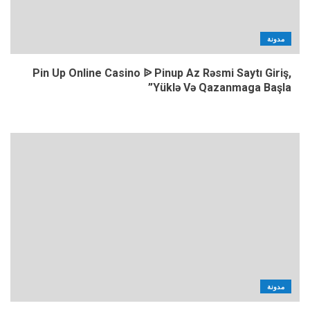
مدونة
Pin Up Online Casino ᐉ Pinup Az Rəsmi Saytı Giriş,
Yüklə Və Qazanmaga Başla”
مدونة