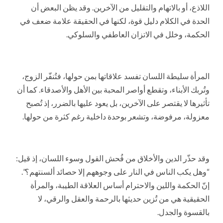
اللاذع، أو بالاتهام والتقليل من الآخرين. وقد يظن البعض أن
الحدة في الكلام دليل قوة، لكنها في الحقيقة علامة ضعف في
الحكمة، وخلل في الاتزان العاطفي والسلوكي.
المرأة سليطة اللسان تفسد علاقاتها بمن حولها، فتُنفّر الزوج،
وتُربك الأبناء، وتقطع أواصر المحبة بين الأهل والأصدقاء. كما أن
تأثيرها لا يقتصر على الآخرين، بل يعود عليها بالضرر، إذ تُصبح
معزولة، مرفوضة، وتشعر بوحدة داخلية رغم كثرة من حولها.
وقد حذّر الدين والأخلاق من فُحش القول وسوء اللسان، إذ قيل:
“وهل يكب الناس في النار على وجوههم إلا حصائد ألسنتهم؟”.
إنّ الحكمة واللين والاحترام أساس العلاقة الطيبة، والمرأة
الحقيقية هي من تُزين حديثها بالرحمة والعقل والرقي، لا
بالقسوة والجدل.