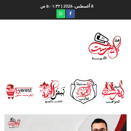
8 أغسطس، 2026
| ٥:٠١:٣٣ ص