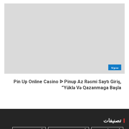
مدونة
Pin Up Online Casino ᐉ Pinup Az Rəsmi Saytı Giriş,
Yüklə Və Qazanmaga Başla”
تصنيفات