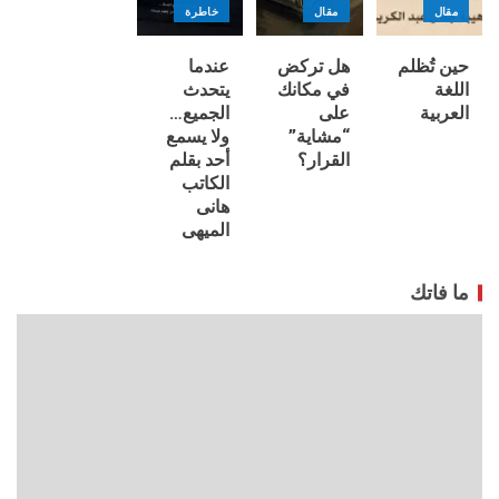
مقال
مقال
خاطرة
حين تُظلم
هل تركض
عندما
اللغة
في مكانك
يتحدث
العربية
على
الجميع…
“مشاية”
ولا يسمع
القرار؟
أحد بقلم
الكاتب
هانى
الميهى
ما فاتك