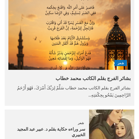
شعر
بشائر الفرج بقلم الكاتب محمد خطاب
بشائر الفرج بقلم الكاتب محمد خطاب سَلِّمْ لِرَبِّكَ أَمْرَكَ، فَهُوَ أَرْحَمُ
الرَّاحِمِينَ يَمْحُو بِحِكْمَتِهِ...
شعر
سر وراءه حكاية بقلم د. عبير عبد المجيد
الخبيري