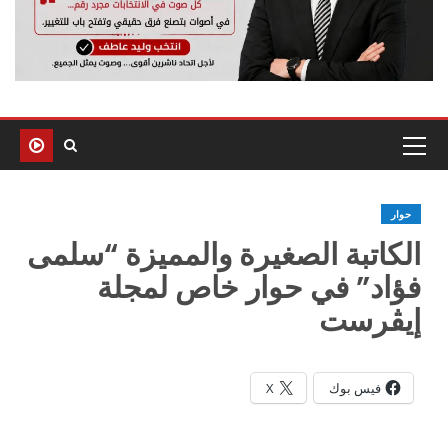
حوار
الكاتبة الصغيرة والمميزة “سلمى
فؤاد” في حوار خاص لمجلة
إيڤرست
فيس بوك
X