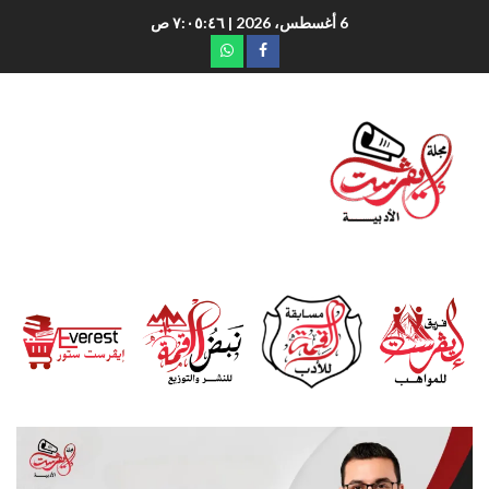
6 أغسطس، 2026
| ٧:٠٥:٤٧ ص