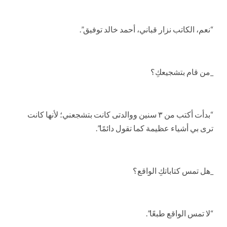
“نعم، الكاتب نزار قباني، أحمد خالد توفيق”.
_من قام بتشجيعكِ؟
“بدأت أكتب من ٣ سنين ووالدتى كانت بتشجعني؛ لأنها كانت
ترى بي أشياء عظيمة كما تقول دائمًا”.
_هل تمس كتاباتكِ الواقع؟
“لا تمس الواقع طبعًا”.