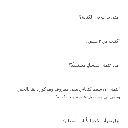
_متى بدأتِ فى الكتابة؟
“كتبت من ٣ سنين”.
_ماذا تتمنى لنفسكِ مستقبلًا؟
“بتمنى أن سيط كتاباتي يبقى معروف ومذكور دائمًا بالخير،
ويبقى لي مستقبل عظيم مع الكتابة”.
_هل تقرأين لأحد الكُتاب العظام؟