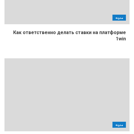
مدونة
Как ответственно делать ставки на платформе
1win
مدونة