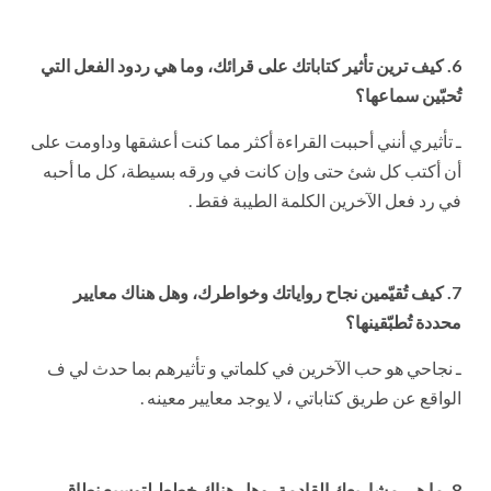
6. كيف ترين تأثير كتاباتك على قرائك، وما هي ردود الفعل التي
تُحبّين سماعها؟
ـ تأثيري أنني أحببت القراءة أكثر مما كنت أعشقها وداومت على
أن أكتب كل شئ حتى وإن كانت في ورقه بسيطة، كل ما أحبه
في رد فعل الآخرين الكلمة الطيبة فقط .
7. كيف تُقيّمين نجاح رواياتك وخواطرك، وهل هناك معايير
محددة تُطبّقينها؟
ـ نجاحي هو حب الآخرين في كلماتي و تأثيرهم بما حدث لي ف
الواقع عن طريق كتاباتي ، لا يوجد معايير معينه .
8. ما هي مشاريعك القادمة، وهل هناك خطط لتوسيع نطاق