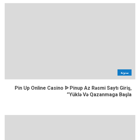
مدونة
Pin Up Online Casino ᐉ Pinup Az Rəsmi Saytı Giriş,
Yüklə Və Qazanmaga Başla”