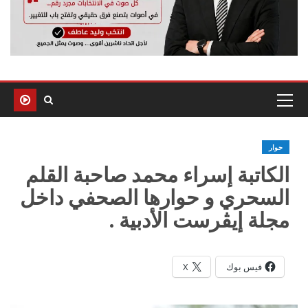
حوار
الكاتبة إسراء محمد صاحبة القلم
السحري و حوارها الصحفي داخل
مجلة إيڤرست الأدبية .
فيس بوك
X