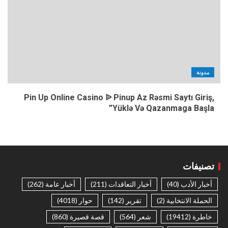
مدونة
Pin Up Online Casino ᐉ Pinup Az Rəsmi Saytı Giriş,
Yüklə Və Qazanmaga Başla”
تصنيفات
أخبار الأدب
(40)
أخبار التعاقدات
(211)
أخبار عامة
(262)
الحملة الانتخابية
(2)
تقرير
(142)
حوار
(4018)
خاطرة
(19412)
شعر
(564)
قصة قصيرة
(860)