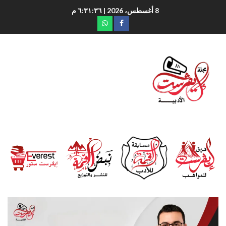
8 أغسطس، 2026
| ٦:٣١:٣٧ م