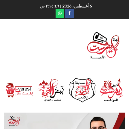
6 أغسطس، 2026
| ٢:١٤:٤٧ ص