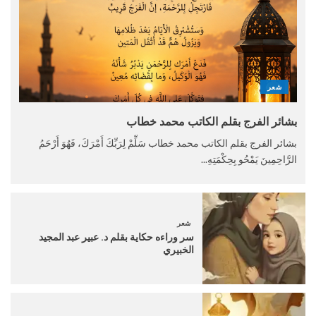
شعر
بشائر الفرج بقلم الكاتب محمد خطاب
بشائر الفرج بقلم الكاتب محمد خطاب سَلِّمْ لِرَبِّكَ أَمْرَكَ، فَهُوَ أَرْحَمُ
الرَّاحِمِينَ يَمْحُو بِحِكْمَتِهِ...
شعر
سر وراءه حكاية بقلم د. عبير عبد المجيد
الخبيري