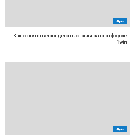
مدونة
Как ответственно делать ставки на платформе
1win
مدونة