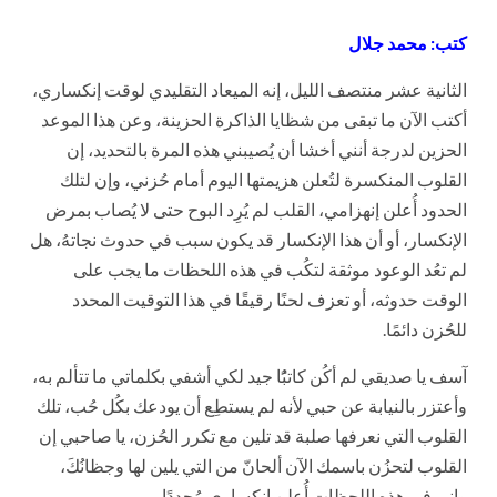
كتب: محمد جلال
الثانية عشر منتصف الليل، إنه الميعاد التقليدي لوقت إنكساري،
أكتب الآن ما تبقى من شظايا الذاكرة الحزينة، وعن هذا الموعد
الحزين لدرجة أنني أخشا أن يُصيبني هذه المرة بالتحديد، إن
القلوب المنكسرة لتُعلن هزيمتها اليوم أمام حُزني، وإن لتلك
الحدود أُعلن إنهزامي، القلب لم يُرِد البوح حتى لا يُصاب بمرض
الإنكسار، أو أن هذا الإنكسار قد يكون سبب في حدوث نجاتهُ، هل
لم تعُد الوعود موثقة لتكُب في هذه اللحظات ما يجب على
الوقت حدوثه، أو تعزف لحنًا رقيقًا في هذا التوقيت المحدد
للحُزن دائمًا.
آسف يا صديقي لم أكُن كاتبًُا جيد لكي أشفي بكلماتي ما تتألم به،
وأعتزر بالنيابة عن حبي لأنه لم يستطِع أن يودعك بكُل حُب، تلك
القلوب التي نعرفها صلبة قد تلين مع تكرر الحُزن، يا صاحبي إن
القلوب لتحزُن باسمك الآن ألحانّ من التي يلين لها وجظانُكَ،
وإني في هذه اللحظات أُعلن إنكساري مُجددًا.