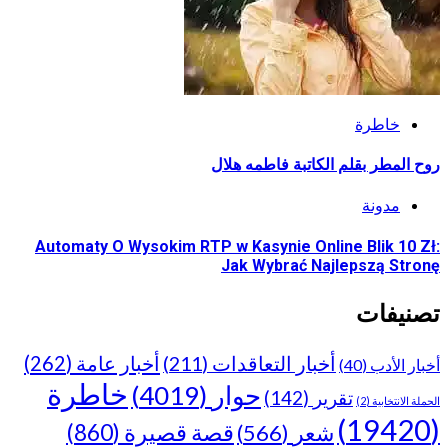
خاطرة
روح المطر بقلم الكاتبة فاطمه هلال
مدونة
Automaty O Wysokim RTP w Kasynie Online Blik 10 Zł:
Jak Wybrać Najlepszą Stronę
تصنيفات
أخبار عامة
(262)
أخبار التعاقدات
(211)
أخبار الأدب
(40)
خاطرة
حوار
(4019)
تقرير
(142)
الحملة الانتخابية
(2)
(19420)
قصة قصيرة
(860)
شعر
(566)