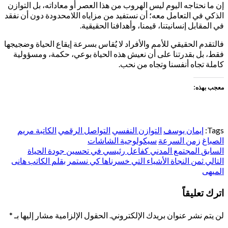
إن ما نحتاجه اليوم ليس الهروب من هذا العصر أو معاداته، بل التوازن
الذكي في التعامل معه؛ أن نستفيد من مزاياه اللامحدودة دون أن نفقد
في المقابل إنسانيتنا، قيمنا، وأهدافنا الحقيقية.
فالتقدم الحقيقي للأمم والأفراد لا يُقاس بسرعة إيقاع الحياة وضجيجها
فقط، بل بقدرتنا على أن نعيش هذه الحياة بوعي، حكمة، ومسؤولية
كاملة تجاه أنفسنا وتجاه من نحب.
معجب بهذه:
Tags:
إيمان يوسف
التوازن النفسي
التواصل الرقمي
الكاتبة مريم
الصباغ
زمن السرعة
سيكولوجية الشاشات
السابق
تصفّح
المجتمع المدني كفاعل رئيسي في تحسين جودة الحياة
التالي
ثمن النجاة الأشياء التي خسرناها كي نستمر بقلم الكاتب هانى
المقالات
الميهى
اترك تعليقاً
لن يتم نشر عنوان بريدك الإلكتروني.
الحقول الإلزامية مشار إليها بـ
*