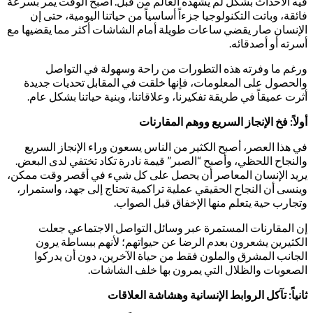
فيه الأحداث بشكل لم يشهده العالم من قبل. أصبح الوقت يمر بسرعة
فائقة، وباتت التكنولوجيا جزءاً أساسياً من حياتنا اليومية، حتى إن
الإنسان صار يقضي ساعات طويلة أمام الشاشات أكثر مما يقضيها مع
أسرته أو أصدقائه.
ورغم ما وفرته هذه التطورات من راحة وسهولة في التواصل
والحصول على المعلومات، فإنها خلقت في المقابل تحديات جديدة
أثرت عميقاً في طريقة تفكيرنا، وعلاقاتنا، وبنية حياتنا بشكل عام.
أولاً: فخ الإنجاز السريع ووهم المقارنات
في هذا العصر، أصبح الكثير من الناس يسعون وراء الإنجاز السريع
والنجاح اللحظي، وأصبح “الصبر” قيمة نادرة تكاد تختفي لدى البعض.
يريد الإنسان المعاصر أن يحصل على كل شيء في أقصر وقت ممكن،
وينسى أن النجاح الحقيقي عملية تراكمية تحتاج إلى جهد، واستمرار،
وتجارب حية يتعلم منها الإخفاق قبل الصواب.
إن المقارنات المستمرة عبر وسائل التواصل الاجتماعي جعلت
الكثيرين يشعرون بعدم الرضا عن حيواتهم؛ لأنهم ببساطة يرون
الجانب المشرق والملون فقط من حياة الآخرين، دون أن يدركوا
الصعوبات والظلال التي يمرون بها خلف الشاشات.
ثانياً: تآكل الروابط الإنسانية وهشاشة العلاقات