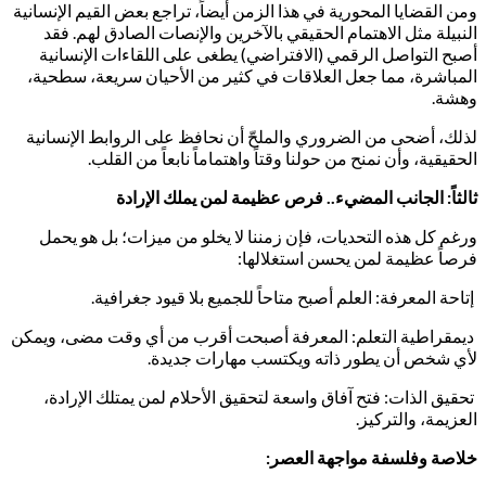
ومن القضايا المحورية في هذا الزمن أيضاً، تراجع بعض القيم الإنسانية
النبيلة مثل الاهتمام الحقيقي بالآخرين والإنصات الصادق لهم. فقد
أصبح التواصل الرقمي (الافتراضي) يطغى على اللقاءات الإنسانية
المباشرة، مما جعل العلاقات في كثير من الأحيان سريعة، سطحية،
وهشة.
لذلك، أضحى من الضروري والملحّ أن نحافظ على الروابط الإنسانية
الحقيقية، وأن نمنح من حولنا وقتاً واهتماماً نابعاً من القلب.
ثالثاً: الجانب المضيء.. فرص عظيمة لمن يملك الإرادة
ورغم كل هذه التحديات، فإن زمننا لا يخلو من ميزات؛ بل هو يحمل
فرصاً عظيمة لمن يحسن استغلالها:
إتاحة المعرفة: العلم أصبح متاحاً للجميع بلا قيود جغرافية.
ديمقراطية التعلم: المعرفة أصبحت أقرب من أي وقت مضى، ويمكن
لأي شخص أن يطور ذاته ويكتسب مهارات جديدة.
تحقيق الذات: فتح آفاق واسعة لتحقيق الأحلام لمن يمتلك الإرادة،
العزيمة، والتركيز.
خلاصة وفلسفة مواجهة العصر: