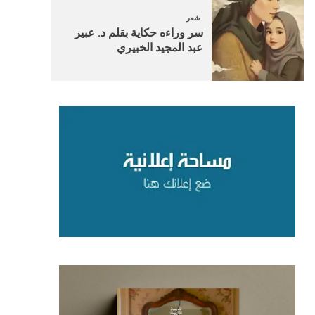
شعر
سر وراءه حكاية بقلم د. عبير
عبد المجيد الخبيري