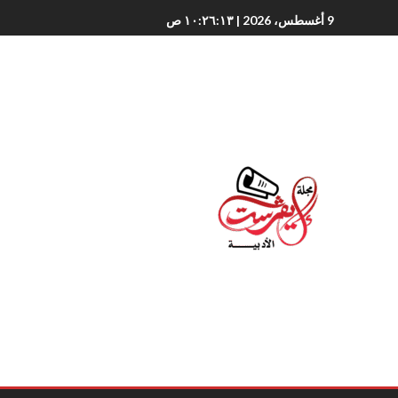
9 أغسطس، 2026
| ١٠:٢٦:١٥ ص