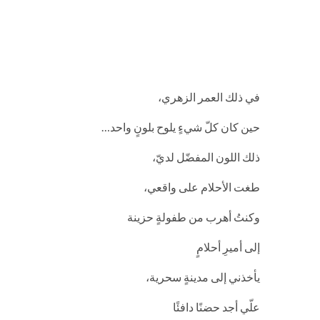
في ذلك العمر الزهري،
حين كان كلّ شيءٍ يلوح بلونٍ واحد…
ذلك اللون المفضّل لديّ،
طغت الأحلام على واقعي،
وكنتُ أهرب من طفولةٍ حزينة
إلى أميرِ أحلامٍ
يأخذني إلى مدينةٍ سحرية،
علّي أجد حضنًا دافئًا