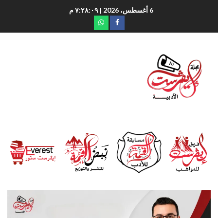
6 أغسطس، 2026
| ٧:٢٨:١٠ م