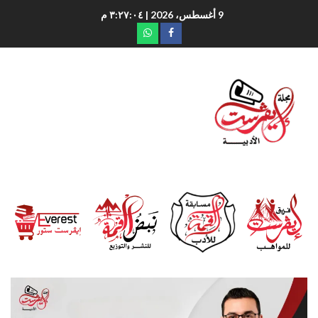
9 أغسطس، 2026
| ٣:٢٧:٠٥ م