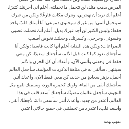
المرض يذهب منك، لن تتحمل ما تحملته، أعلم أني أحزنتك كثيرًا،
أعلم أنك تريد أن تهجرني، وتترك مكانك فارغًا؛ ولكن من غيرك
سيتحمل ألمي! من غيرك سيحتوي دموعي! أنا أمتلك قلبٌ واحد
فقط؛ وليس الكثير لن أجد غيرك بديل، أعلم أنك تحملت غضبي
وقسوتي، وجرحي، وكسرتك، وجعلتك تخوض أصعب
الصراعات؛ ولكن هذهِ البداية أعلم أنها كانت قاسيةً؛ ولكن أنا
سأجعلك تعود كما كنت قبل الألم، سأجعلك سعيدًا، كن معي
فقط في وحدتي وألمي الآن، وأعدك أن كل الحزن والألم
سينتهي، سألقي به في متاهة الذكريات المؤلمة، سأجعل العالم
أجمل، يزهر سعادةٍ من جديد، كن معي فقط الآن، وأعدك أنني
سأجعلك أنقى من الماء، ولونك كحمرة الورد، وبسمتك تلمع مثل
النجوم، سأجعل عالمك مضيئًا، سأجعلك أسعد قلب في هذا
العالم، أعتذر من جديد، وأعدك أنني سأسعى دائمًا لأجعلك أنقى،
وأسعد قلب، اعتذر يامن تحملتني في جميع حالاتي أعتذر.
معجب بهذه: