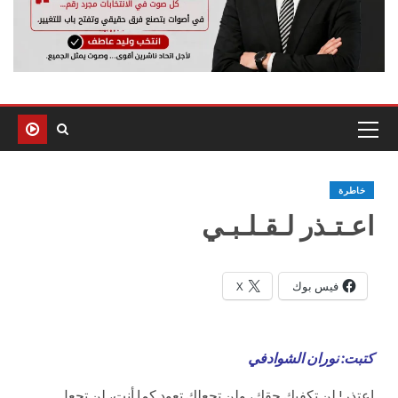
خاطرة
اعـتـذر لـقـلـبـي
فيس بوك
X
كتبت: نوران الشوادفي
اعتذر! لن تكفيك حقك، ولن تجعلك تعود كما أنت، لن تجعل