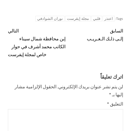
اعتذر
قلبي
مجلة إيڤرست
نوران الشوادفي
Tags:
السابق
التالي
إلـى ذلـك الـغـريـب
إبن محافظة شمال سيناء
الكاتب محمد أشرف في حوار
خاص لمجلة إيفرست
اترك تعليقاً
لن يتم نشر عنوان بريدك الإلكتروني.
الحقول الإلزامية مشار
إليها بـ
*
التعليق
*