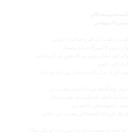
‏ ابتسامة وسط الألم
‏سميرة السوهاجي
‏كم مرةٍ ظننتُ أن الفرح قد أضاع عنواني،
‏وأن دروبي لا تُثمر إلا خيباتٍ وصمتًا،
‏وكم ليلةٍ خبأتُ وجعي بين السطور كي لا يراه أحد.
‏كنتُ أكتب لأنجو،
‏ولم أكن أدري أن النجاة ستأتي من الحرف ذاته.
‏اليوم، وأنا أُشاهد شهادة التقدير شعرت أن،
‏ شيئًا ما بداخلي قد تنفّس بعد طول اختناق.
‏ليست الشهادة هي ما أسعدني،
‏بل تلك الرسالة الخفية التي همست في داخلي:
‏ “ما كتبته لم يذهب سدى، وما مررتِ به لم يكن عبثًا.”