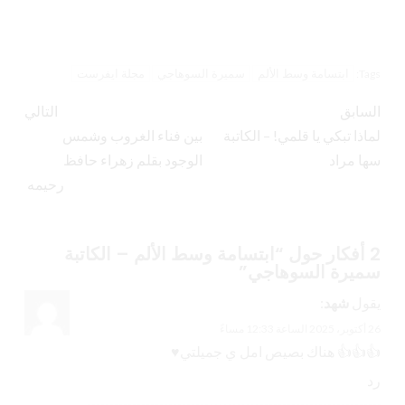
ابتسامة وسط الألم
سميرة السوهاجي
مجلة ايفرست
Tags:
السابق
التالي
لماذا تبكي يا قلمي! – الكاتبة
بين فناء الغروب وشمس
سها مراد
الوجود بقلم زهراء حافظ
رحيمه
2 أفكار حول “
ابتسامة وسط الألم – الكاتبة
سميرة السوهاجي
”
يقول
شهد
:
26 أكتوبر، 2025 الساعة 12:33 مساءً
👍👍👍 هناك بصيص امل ي جميلتي♥️
رد