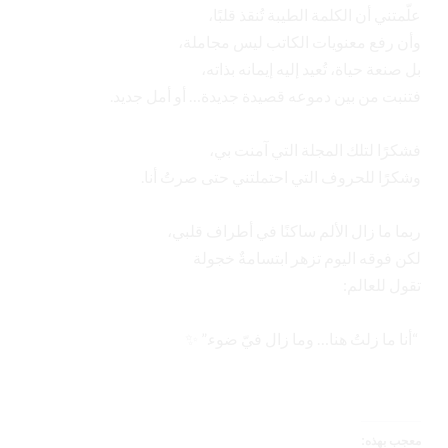
‏علّمتني أن الكلمة الطيبة تُنقذ قلبًا،
‏وأن رفع معنويات الكاتب ليس مجاملة،
‏بل صنعة حياة، تُعيد إليه إيمانه بذاته،
‏فتنبت من بين دموعه قصيدة جديدة… أو أمل جديد.
‏فشكرًا لتلك المجلة التي آمنت بي،
‏وشكرًا للحروف التي احتملتني حتى صرتُ أنا.
‏ربما ما زال الألم ساكنًا في أطراف قلبي،
‏لكن فوقه اليوم تزهر ابتسامةٌ خجولة
‏تقول للعالم:
‏ “أنا ما زلتُ هنا… وما زال فيّ ضوء.” ✨
معجب بهذه: