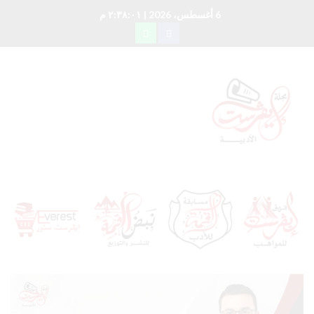
6 أغسطس، 2026
| ٢:٣٨:٠٢ م