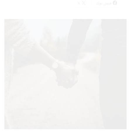
فيس بوك
X