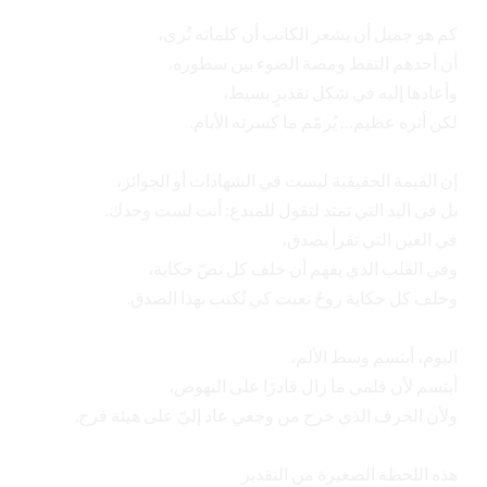
‏كم هو جميل أن يشعر الكاتب أن كلماته تُرى،
‏أن أحدهم التقط ومضة الضوء بين سطوره،
‏وأعادها إليه في شكل تقديرٍ بسيط،
‏لكن أثره عظيم… يُرمّم ما كسرته الأيام.
‏إن القيمة الحقيقية ليست في الشهادات أو الجوائز،
‏بل في اليد التي تمتد لتقول للمبدع: أنت لست وحدك.
‏في العين التي تقرأ بصدق،
‏وفي القلب الذي يفهم أن خلف كل نصّ حكاية،
‏وخلف كل حكاية روحٌ تعبت كي تُكتب بهذا الصدق.
‏اليوم، أبتسم وسط الألم،
‏أبتسم لأن قلمي ما زال قادرًا على النهوض،
‏ولأن الحرف الذي خرج من وجعي عاد إليّ على هيئة فرح.
‏هذه اللحظة الصغيرة من التقدير