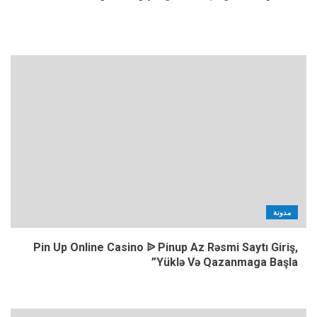
مدونة
Pin Up Online Casino ᐉ Pinup Az Rəsmi Saytı Giriş,
Yüklə Və Qazanmaga Başla”