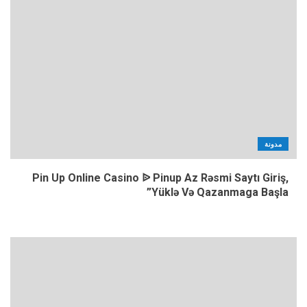
مدونة
Pin Up Online Casino ᐉ Pinup Az Rəsmi Saytı Giriş,
Yüklə Və Qazanmaga Başla”