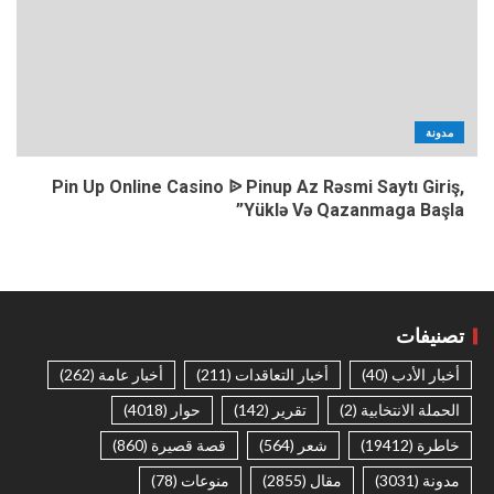
مدونة
Pin Up Online Casino ᐉ Pinup Az Rəsmi Saytı Giriş,
Yüklə Və Qazanmaga Başla”
تصنيفات
أخبار الأدب
(40)
أخبار التعاقدات
(211)
أخبار عامة
(262)
الحملة الانتخابية
(2)
تقرير
(142)
حوار
(4018)
خاطرة
(19412)
شعر
(564)
قصة قصيرة
(860)
مدونة
(3031)
مقال
(2855)
منوعات
(78)