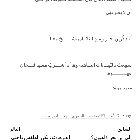
أن لا يعـرفنِي
أتـذكُرين آخِـر وعـدٍ لـنا؛ بأن نشـــــيخ معـاً.
سمِعتُ بالنّهــايات البــاهتة وها أنا أشـــربُ معـها فنــجان
قهـــــــــوة.
معجب بهذه:
إحْـنـْة
الكاتبة نسيبة البصري
مجلة إيفريست
Tags:
السابق
التالي
إلى أين نحن ذاهبون؟
أبدو هادئة، لكن الطقس داخلي