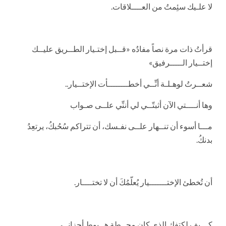
لا علـيك سئِمتُ من العــــلاقات.
قرأتُ ذات مرة نصاً مفادُه «قــبل إختـيار الطــريق عليــك
إختــيار الـــــرفيق»
شعــرتُ لوهـلـة أنِّــي أخطــــــــأت الإختــيار..
وها أنــــتي الآن أثبتّــي لي أننِّي علــى صـواب
مـــا أسوء أن تنــهار علــى نفـسك، أن تتراكم سُحُبكُ، يرتعِدُ
بدنكُ.
أن تُخطئ الإختـــــــيار يُعلّمُكَ أن لا تختــــار.
كـــيف لكتفكِ الذي كان محــطة هــبوط أحزانــي