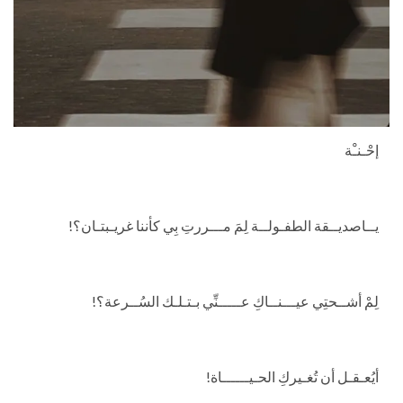
إحْـنـْة
يــاصديــقة الطفـولــة لِمَ مـــررتِ بِي كأننا غريـبتـان؟!
لِمْ أشــحتِي عيـــنــاكِ عـــــنِّي بـتـلـك السُــرعة؟!
أيُعـقـل أن تُغـيركِ الحـيــــــاة!