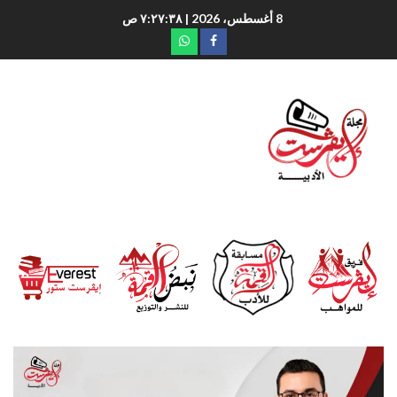
8 أغسطس، 2026
| ٧:٢٧:٣٩ ص