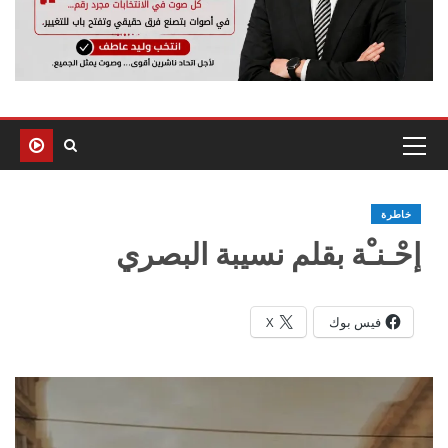
خاطرة
إحْـنـْة بقلم نسيبة البصري
فيس بوك
X