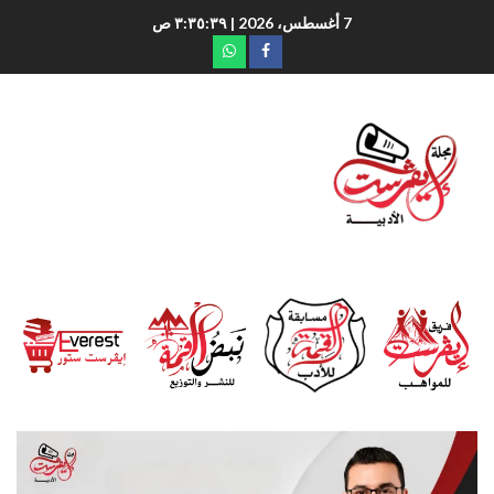
7 أغسطس، 2026
| ٣:٣٥:٤١ ص