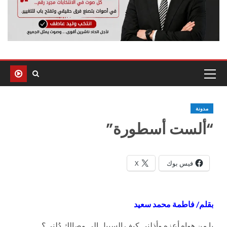
مدونة
“ألست أسطورة”
فيس بوك
X
بقلم/ فاطمة محمد سعيد
يا من هواه أعزه وأذلني كيف السبيل إلى وصالك دُلني؟