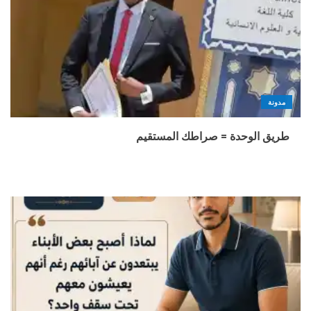
مدونة
طريق الوحدة = صراطك المستقيم