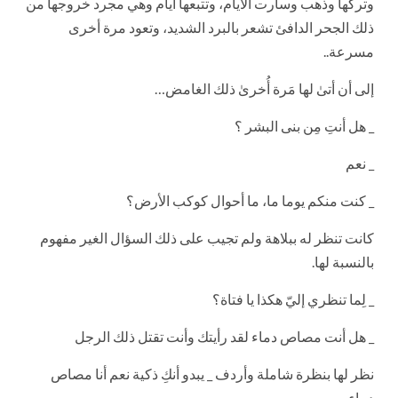
وتركها وذهب وسارت الأيام، وتتبعها أيام وهي مجرد خروجها من
ذلك الجحر الدافئ تشعر بالبرد الشديد، وتعود مرة أخرى
مسرعة..
إلى أن أتىٰ لها مَرة أُخرىٰ ذلك الغامض…
_ هل أنتِ مِن بنى البشر ؟
_ نعم
_ كنت منكم يوما ما، ما أحوال كوكب الأرض؟
كانت تنظر له ببلاهة ولم تجيب على ذلك السؤال الغير مفهوم
بالنسبة لها.
_ لِما تنظري إليّ هكذا يا فتاة؟
_ هل أنت مصاص دماء لقد رأيتك وأنت تقتل ذلك الرجل
نظر لها بنظرة شاملة وأردف _ يبدو أنكِ ذكية نعم أنا مصاص
دماء.