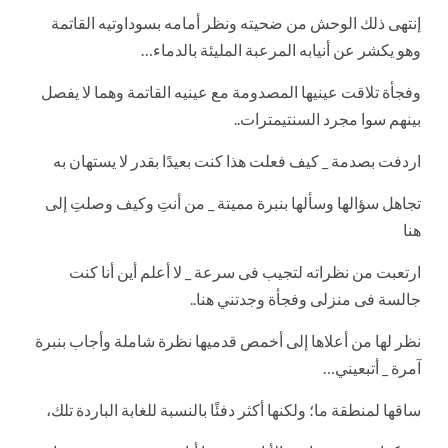
إنتهى ذلك الوحش من ضحيته ونظر أمامه بسوداوتيه القاتمة
وهو يكشر عن أنيابه المرعبة المليئة بالدماء…
وفجأة تلاقت عينيها المصدومة مع عينيه القاتمة وهما لا يفصل
بينهم سوا مجرد السنتيمترات..
اردفت بصدمة _ كيف فعلت هذا كنت بعيدًا بقدر لا يستهان به
تجاهل سؤالها وسألها بنبرة مميتة _ من أنتِ وكيف وصلتِ إلى
هنا
ارتعبت من نظراته لتجيب فى سرعة _ لا أعلم أين أنا كنت
جالسة فى منزلى وفجأة وجدتني هنا..
نظر لها من أعلاها إلى أخمص قدميها نظرة شاملة وأجاب بنبرة
آمرة _ أتبعيني…
ساقها لمنطقة ما؛ ولكنها أكثر دفئًا بالنسبة للغابة الباردة تلك،